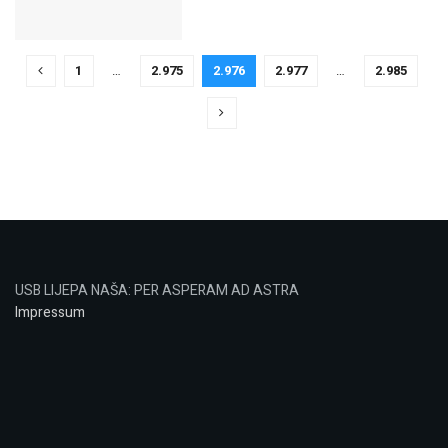
1
…
2.975
2.976
2.977
…
2.985
USB LIJEPA NAŠA: PER ASPERAM AD ASTRA
Impressum