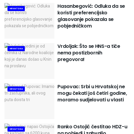
Hasanbegović: Odluka da se
HRVATSKA
koristi preferencijsko
glasovanje pokazala se
pobjedničkom
Vrdoljak: Što se HNS-a tiče
HRVATSKA
nema postizbornih
pregovora!
Pupovac: Srbi u Hrvatskoj ne
HRVATSKA
mogu čekati još četiri godine,
moramo sudjelovati u vlasti
Ranko Ostojić čestitao HDZ-u
HRVATSKA
na pobjedi i zahvalio