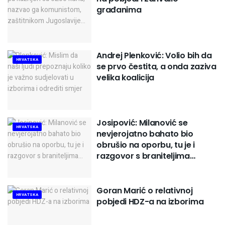
građanima
Andrej Plenković: Volio bih da
HRVATSKA
se prvo čestita, a onda zaziva
velika koalicija
Josipović: Milanović se
HRVATSKA
nevjerojatno bahato bio
obrušio na oporbu, tu je i
razgovor s braniteljima…
Goran Marić o relativnoj
HRVATSKA
pobjedi HDZ-a na izborima