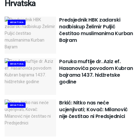
Hrvatska
Predsjednik HBK zadarski
HRVATSKA
nadbiskup Želimir Puljić
čestitao muslimanima Kurban
Bajram
Poruka muftije dr. Aziz ef.
HRVATSKA
Hasanovića povodom Kubran
bajrama 1437. hidžretske
godine
Brkić: Nitko nas neće
HRVATSKA
ucjenjivati; Kovač: Milanović
nije čestitao ni Predsjednici