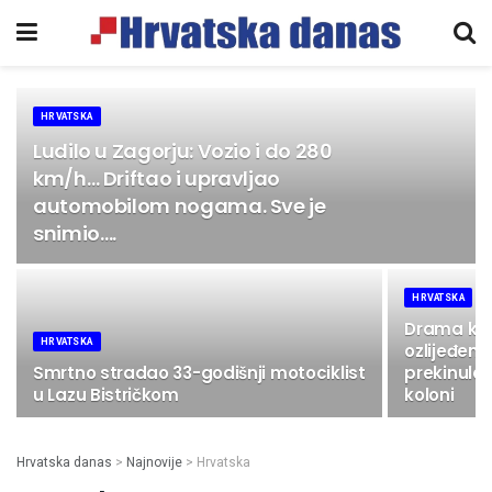
HRVATSKA
Ludilo u Zagorju: Vozio i do 280
km/h… Driftao i upravljao
automobilom nogama. Sve je
snimio….
HRVATSKA
Drama kraj
HRVATSKA
ozlijeđeni
Smrtno stradao 33-godišnji motociklist
prekinula 
u Lazu Bistričkom
koloni
Hrvatska danas
>
Najnovije
>
Hrvatska