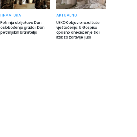
HRVATSKA
AKTUALNO
Petrinja obilježava Dan
USKOK objavio rezultate
oslobođenja grada i Dan
vještačenja: U Gospiću
petrinjskih branitelja
opasno onečišćenje tla i
rizik za zdravlje ljudi