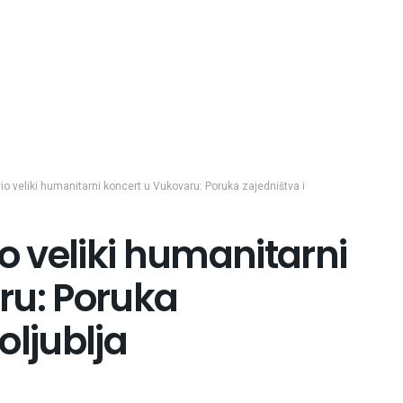
 veliki humanitarni koncert u Vukovaru: Poruka zajedništva i
 veliki humanitarni
ru: Poruka
oljublja