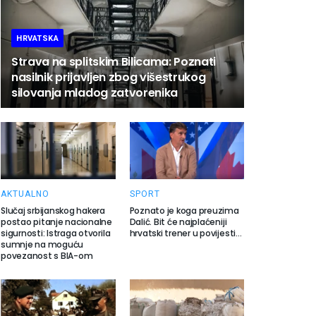
HRVATSKA
Strava na splitskim Bilicama: Poznati
nasilnik prijavljen zbog višestrukog
silovanja mladog zatvorenika
AKTUALNO
SPORT
Slučaj srbijanskog hakera
Poznato je koga preuzima
postao pitanje nacionalne
Dalić. Bit će najplaćeniji
sigurnosti: Istraga otvorila
hrvatski trener u povijesti…
sumnje na moguću
povezanost s BIA-om