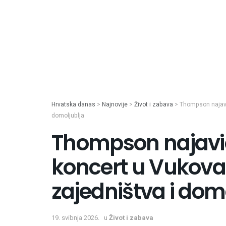
Hrvatska danas
>
Najnovije
>
Život i zabava
>
Thompson najavio
domoljublja
Thompson najavio
koncert u Vukova
zajedništva i dom
19. svibnja 2026.
u
Život i zabava