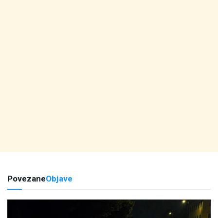
Povezane
Objave