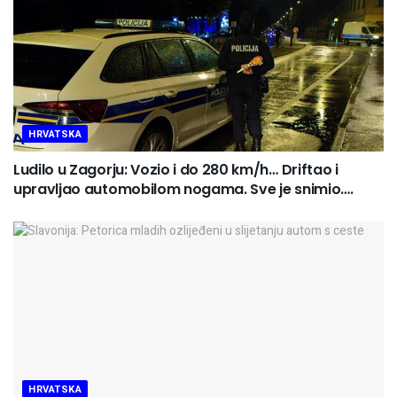
HRVATSKA
Ludilo u Zagorju: Vozio i do 280 km/h… Driftao i
upravljao automobilom nogama. Sve je snimio….
HRVATSKA