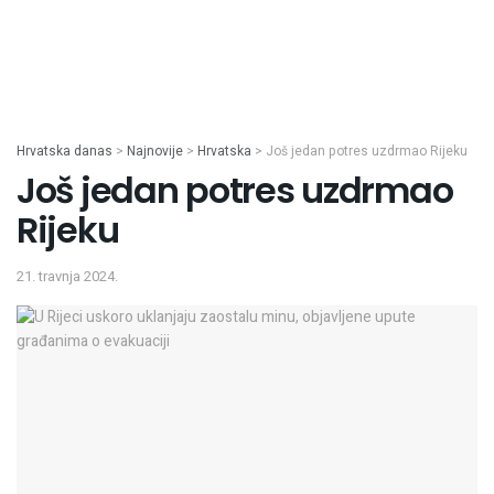
Hrvatska danas
>
Najnovije
>
Hrvatska
>
Još jedan potres uzdrmao Rijeku
Još jedan potres uzdrmao
Rijeku
21. travnja 2024.