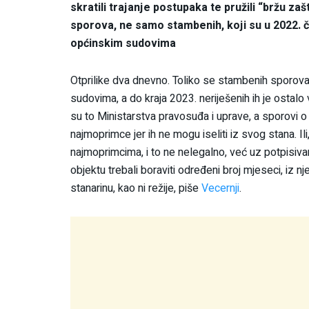
skratili trajanje postupaka te pružili “bržu z
sporova, ne samo stambenih, koji su u 2022. č
općinskim sudovima
Otprilike dva dnevno. Toliko se stambenih sporova 
sudovima, a do kraja 2023. neriješenih ih je ostalo v
su to Ministarstva pravosuđa i uprave, a sporovi o
najmoprimce jer ih ne mogu iseliti iz svog stana. Il
najmoprimcima, i to ne nelegalno, već uz potpisiva
objektu trebali boraviti određeni broj mjeseci, iz n
stanarinu, kao ni režije, piše
Vecernji
.