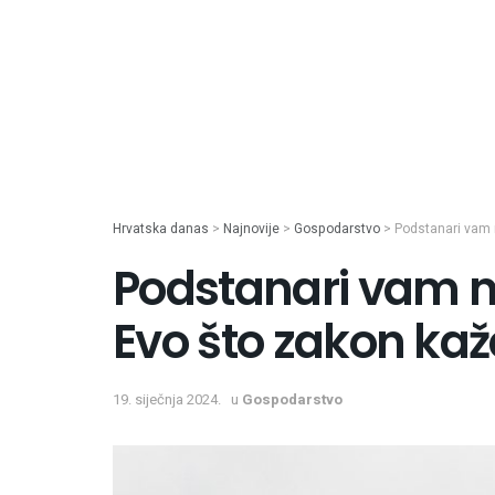
Hrvatska danas
>
Najnovije
>
Gospodarstvo
>
Podstanari vam n
Podstanari vam ne
Evo što zakon ka
19. siječnja 2024.
u
Gospodarstvo