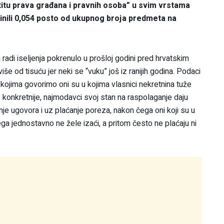
aštitu prava građana i pravnih osoba” u svim vrstama
inili 0,054 posto od ukupnog broja predmeta na
radi iseljenja pokrenulo u prošloj godini pred hrvatskim
iše od tisuću jer neki se “vuku” još iz ranijih godina. Podaci
 kojima govorimo oni su u kojima vlasnici nekretnina tuže
i, konkretnije, najmodavci svoj stan na raspolaganje daju
nje ugovora i uz plaćanje poreza, nakon čega oni koji su u
jega jednostavno ne žele izaći, a pritom često ne plaćaju ni