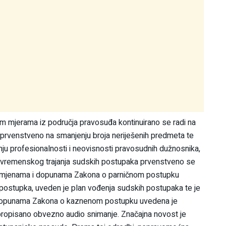
im mjerama iz područja pravosuđa kontinuirano se radi na
 prvenstveno na smanjenju broja neriješenih predmeta te
čanju profesionalnosti i neovisnosti pravosudnih dužnosnika,
je vremenskog trajanja sudskih postupaka prvenstveno se
. Izmjenama i dopunama Zakona o parničnom postupku
 postupka, uveden je plan vođenja sudskih postupaka te je
 dopunama Zakona o kaznenom postupku uvedena je
propisano obvezno audio snimanje. Značajna novost je