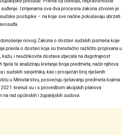
ostupanjske presude. Prema toj odredbi, nepravomoćna
 suđenje. Izmjenama ova dva procesna zakona stvoren je
že sudske postupke – na koje sve načine pokušavaju ubrzati
ravosuđa.
te donošenje novog Zakona o dostavi sudskih pismena koje
enja pravila o dostavi koja su trenutačno različito propisana u
 kažu, i neučinkovita dostava utjecala na dugotrajnost
tijela te analiziraju kretanje broja predmeta, način njihova
 i sudskih savjetnika, kao i prosječan broj riješenih
stiču u Ministarstvu, posvećuju rješavanju predmeta kojima
 2021. krenuli su i s provedbom akcijskih planova
 na rad općinskih i županijskih sudova.