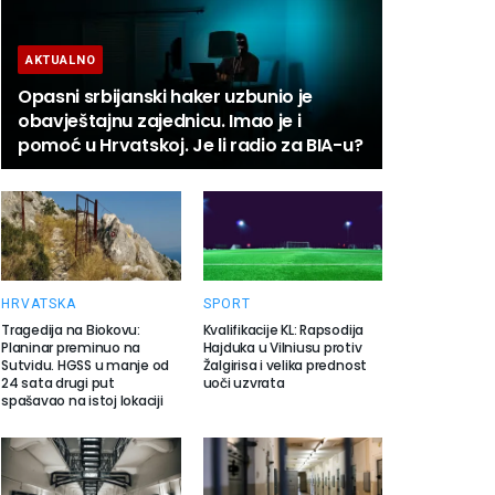
AKTUALNO
Opasni srbijanski haker uzbunio je
obavještajnu zajednicu. Imao je i
pomoć u Hrvatskoj. Je li radio za BIA-u?
HRVATSKA
SPORT
Tragedija na Biokovu:
Kvalifikacije KL: Rapsodija
Planinar preminuo na
Hajduka u Vilniusu protiv
Sutvidu. HGSS u manje od
Žalgirisa i velika prednost
24 sata drugi put
uoči uzvrata
spašavao na istoj lokaciji