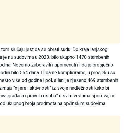
u tom slučaju jest da se obrati sudu. Do kraja lanjskog
da je na sudovima u 2023. bilo ukupno 1470 stambenih
odina. Nećemo zaboraviti napomenuti ni da je prosječno
j godini bilo 564 dana. Ili da ne kompliciramo, u prosjeku su
nešto više od godine i pol, a lani je riješeno 469 stambenih
imaju “mjere i aktivnosti” iz svoje nadležnosti kako bi
u prava građana i pravnih osoba” u svim vrstama sporova, ne
to od ukupnog broja predmeta na općinskim sudovima.