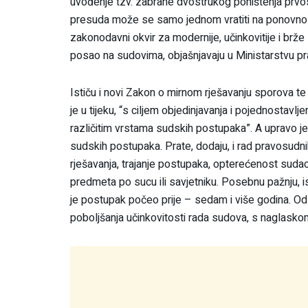
uvođenje tzv. zabrane dvostrukog poništenja prv
presuda može se samo jednom vratiti na ponovno
zakonodavni okvir za modernije, učinkovitije i br
posao na sudovima, objašnjavaju u Ministarstvu p
Ističu i novi Zakon o mirnom rješavanju sporova 
je u tijeku, “s ciljem objedinjavanja i pojednostavlj
različitim vrstama sudskih postupaka”. A upravo je,
sudskih postupaka. Prate, dodaju, i rad pravosudnih 
rješavanja, trajanje postupaka, opterećenost sudaca
predmeta po sucu ili savjetniku. Posebnu pažnju, i
je postupak počeo prije – sedam i više godina. Od
poboljšanja učinkovitosti rada sudova, s naglaskom