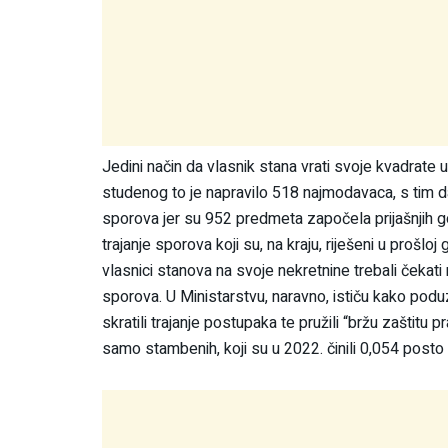
Jedini način da vlasnik stana vrati svoje kvadrate 
studenog to je napravilo 518 najmodavaca, s tim 
sporova jer su 952 predmeta započela prijašnjih g
trajanje sporova koji su, na kraju, riješeni u prošlo
vlasnici stanova na svoje nekretnine trebali čekati 
sporova. U Ministarstvu, naravno, ističu kako poduz
skratili trajanje postupaka te pružili “bržu zaštit
samo stambenih, koji su u 2022. činili 0,054 pos