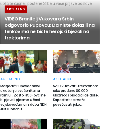
AKTUALNO
VIDEO Branitelj Vukovara Srbin
odgovorio Pupovcu: Da niste dolazili na
tenkovima ne biste herojski bježali na
traktorima
AKTUALNO
AKTUALNO
Marijačić: Pupovac slavi
Svi u Vukovar: U rekordnom
okretanje svećenika na
roku prodano 80.000
ražnju… Zašto HOS-ovci ne
ulaznica i prodaja ide dalje.
bi pjevali pjesme u čast
Kapacitet se može
vojskovođama iz doba NDH
povećavati jako….
Juri i Bobanu