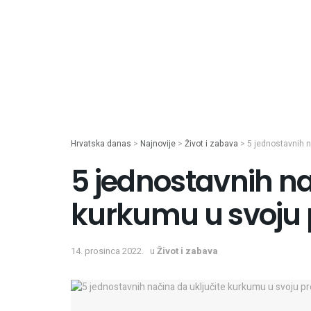
Hrvatska danas
>
Najnovije
>
Život i zabava
>
5 jednostavnih n
5 jednostavnih na
kurkumu u svoju
14. prosinca 2022.
u
Život i zabava