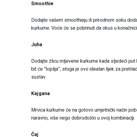
Smoothie
Dodajte vašem smoothieju ili prirodnom soku doda
kurkume. Voće će se pobrinuti da okus u konačnici
Juha
Dodajte žlicu mljevene kurkume kada sljedeći put
bit će “toplija”, stoga je ovo idealan lijek za prehla
sustav.
Kajgana
Mrvica kurkume će na gotovo umjetnički način pobol
naravno, više nego dobrodošlo u ovoj kombinaciji.
Čaj