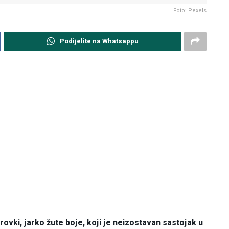
Foto: Pexels
Podijelite na Whatsappu
ovki, jarko žute boje, koji je neizostavan sastojak u