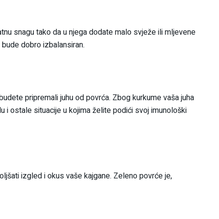
tnu snagu tako da u njega dodate malo svježe ili mljevene
 bude dobro izbalansiran.
 budete pripremali juhu od povrća. Zbog kurkume vaša juha
du i ostale situacije u kojima želite podići svoj imunološki
jšati izgled i okus vaše kajgane. Zeleno povrće je,