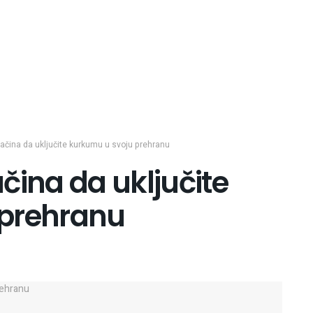
ačina da uključite kurkumu u svoju prehranu
čina da uključite
 prehranu