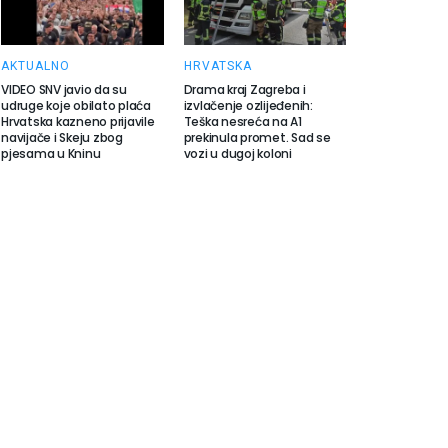
AKTUALNO
HRVATSKA
VIDEO SNV javio da su
Drama kraj Zagreba i
udruge koje obilato plaća
izvlačenje ozlijeđenih:
Hrvatska kazneno prijavile
Teška nesreća na A1
navijače i Skeju zbog
prekinula promet. Sad se
pjesama u Kninu
vozi u dugoj koloni