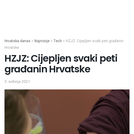
Hrvatska danas
>
Najnovije
>
Tech
>
HZJZ: Cijepljen svaki peti građanin
Hrvatske
HZJZ: Cijepljen svaki peti
građanin Hrvatske
3. svibnja 2021.