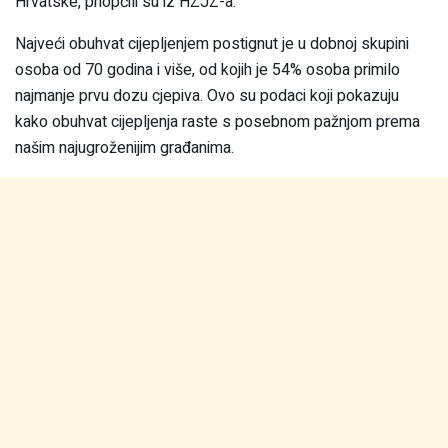
Hrvatske, priopćili su iz HZJZ-a.
Najveći obuhvat cijepljenjem postignut je u dobnoj skupini
osoba od 70 godina i više, od kojih je 54% osoba primilo
najmanje prvu dozu cjepiva. Ovo su podaci koji pokazuju
kako obuhvat cijepljenja raste s posebnom pažnjom prema
našim najugroženijim građanima.