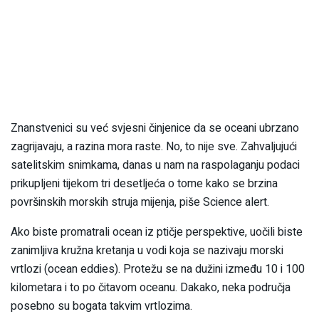
Znanstvenici su već svjesni činjenice da se oceani ubrzano
zagrijavaju, a razina mora raste. No, to nije sve. Zahvaljujući
satelitskim snimkama, danas u nam na raspolaganju podaci
prikupljeni tijekom tri desetljeća o tome kako se brzina
površinskih morskih struja mijenja, piše Science alert.
Ako biste promatrali ocean iz ptičje perspektive, uočili biste
zanimljiva kružna kretanja u vodi koja se nazivaju morski
vrtlozi (ocean eddies). Protežu se na dužini između 10 i 100
kilometara i to po čitavom oceanu. Dakako, neka područja
posebno su bogata takvim vrtlozima.