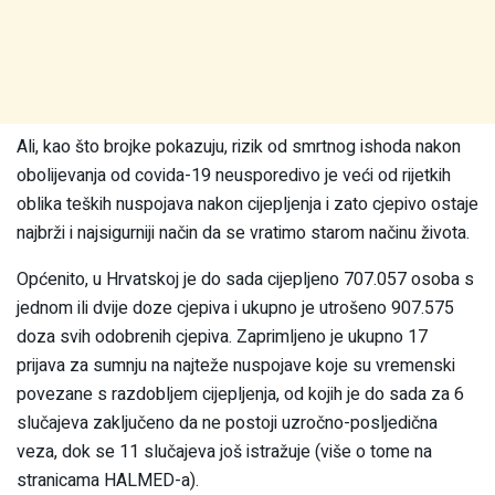
Ali, kao što brojke pokazuju, rizik od smrtnog ishoda nakon
obolijevanja od covida-19 neusporedivo je veći od rijetkih
oblika teških nuspojava nakon cijepljenja i zato cjepivo ostaje
najbrži i najsigurniji način da se vratimo starom načinu života.
Općenito, u Hrvatskoj je do sada cijepljeno 707.057 osoba s
jednom ili dvije doze cjepiva i ukupno je utrošeno 907.575
doza svih odobrenih cjepiva. Zaprimljeno je ukupno 17
prijava za sumnju na najteže nuspojave koje su vremenski
povezane s razdobljem cijepljenja, od kojih je do sada za 6
slučajeva zaključeno da ne postoji uzročno-posljedična
veza, dok se 11 slučajeva još istražuje (više o tome na
stranicama HALMED-a).