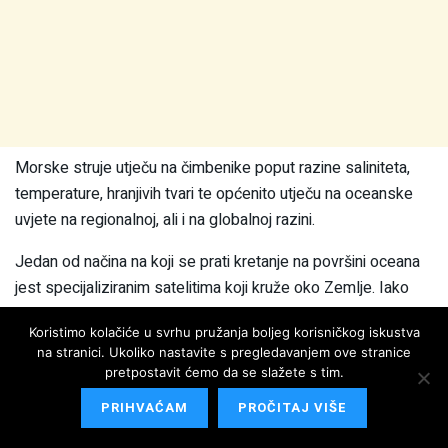
Morske struje utječu na čimbenike poput razine saliniteta,
temperature, hranjivih tvari te općenito utječu na oceanske
uvjete na regionalnoj, ali i na globalnoj razini.
Jedan od načina na koji se prati kretanje na površini oceana
jest specijaliziranim satelitima koji kruže oko Zemlje. Iako
kruže na visini od nekoliko tisuća kilometara, mogu
Koristimo kolačiće u svrhu pružanja boljeg korisničkog iskustva
detektirati promjenu razine mora od samo nekoliko
na stranici. Ukoliko nastavite s pregledavanjem ove stranice
centimetara. Pomno analizirajući te podatke, znanstvenici su
pretpostavit ćemo da se slažete s tim.
primijetili jasnu promjenu u snazi morskih struja. Ove
PRIHVAĆAM
PROČITAJ VIŠE
promjene nikad prije nisu bile otkrivene.