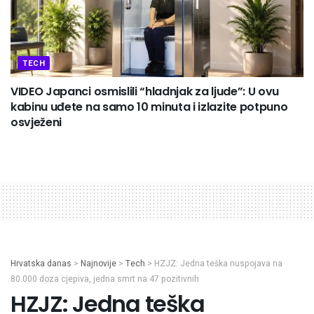
TECH
VIDEO Japanci osmislili “hladnjak za ljude”: U ovu
kabinu uđete na samo 10 minuta i izlazite potpuno
osvježeni
Hrvatska danas
>
Najnovije
>
Tech
>
HZJZ: Jedna teška nuspojava na
80.000 doza cjepiva, jedna smrt na 47 pozitivnih
HZJZ: Jedna teška