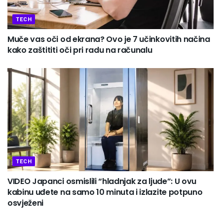
TECH
Muče vas oči od ekrana? Ovo je 7 učinkovitih načina
kako zaštititi oči pri radu na računalu
TECH
VIDEO Japanci osmislili “hladnjak za ljude”: U ovu
kabinu uđete na samo 10 minuta i izlazite potpuno
osvježeni