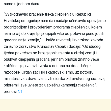
samo u jednom danu.
“Svakodnevno praćenje tijeka cijepljenja u Republici
Hrvatskoj omogućuje nam da i nadalje učinkovito upravljamo
organizacijom i provođenjem programa cijepljenja u kojem
nam je cilj do kraja lipnja cijepiti više od polovine punoljetnih
građana naše zemlje,” – ističe ravnatelj Hrvatskog zavoda
za javno zdravstvo Krunoslav Capak i dodaje: “Od idućeg
tjedna povećava se broj cjepnih mjesta u cijeloj zemlji i
obuhvat cijepljenih građana, jer nam pristižu znatno veće
količline cjepiva svih vrsta u odnosu na dosadašnje
razdoblje. Organizacijski i kadrovski smo, uz potporu
ministarstva zdravstva i svih dionika zdravstvenog sustava,
pripremili sve uvjete za uspješnu kampanju cijepljenja”,
prenosi
N1
.