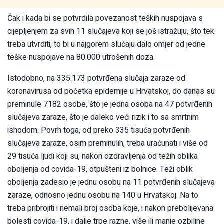
Čak i kada bi se potvrdila povezanost teških nuspojava s
cijepljenjem za svih 11 slučajeva koji se još istražuju, što tek
treba utvrditi, to bi u najgorem slučaju dalo omjer od jedne
teške nuspojave na 80.000 utrošenih doza.
Istodobno, na 335.173 potvrđena slučaja zaraze od
koronavirusa od početka epidemije u Hrvatskoj, do danas su
preminule 7182 osobe, što je jedna osoba na 47 potvrđenih
slučajeva zaraze, što je daleko veći rizik i to sa smrtnim
ishodom. Povrh toga, od preko 335 tisuća potvrđenih
slučajeva zaraze, osim preminulih, treba uračunati i više od
29 tisuća ljudi koji su, nakon ozdravljenja od težih oblika
oboljenja od covida-19, otpušteni iz bolnice. Teži oblik
oboljenja zadesio je jednu osobu na 11 potvrđenih slučajeva
zaraze, odnosno jednu osobu na 140 u Hrvatskoj. Na to
treba pribrojiti i nemali broj osoba koje, i nakon prebolijevana
bolesti covida-19, i dalje trpe razne, više ili manje ozbiljne