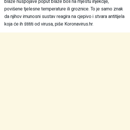
blaže nuspojave poput blaže boli na mjestu injekcije,
povišene tjelesne temperature ili groznice. To je samo znak
da njihov imunosni sustav reagira na cjepivo i stvara antitijela
koja će ih štititi od virusa, piše Koronavirus.hr.