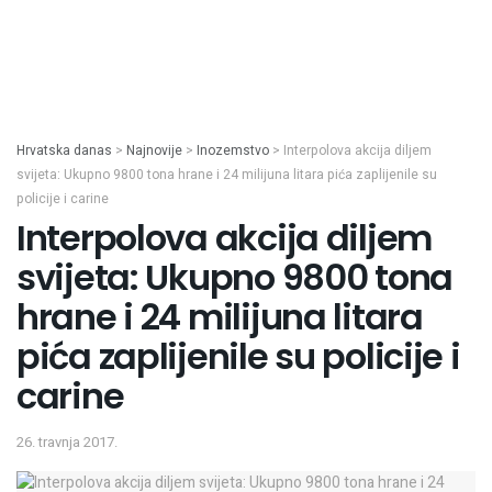
Hrvatska danas
>
Najnovije
>
Inozemstvo
>
Interpolova akcija diljem
svijeta: Ukupno 9800 tona hrane i 24 milijuna litara pića zaplijenile su
policije i carine
Interpolova akcija diljem
svijeta: Ukupno 9800 tona
hrane i 24 milijuna litara
pića zaplijenile su policije i
carine
26. travnja 2017.