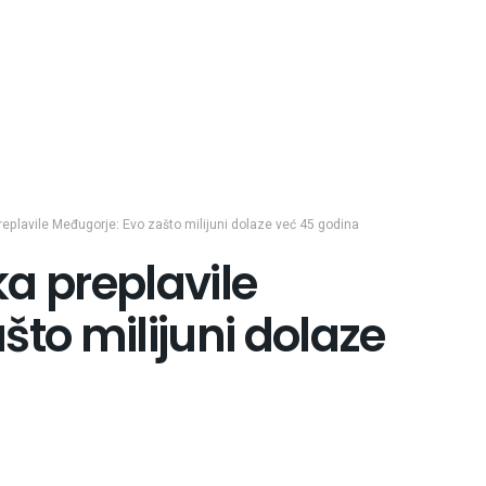
eplavile Međugorje: Evo zašto milijuni dolaze već 45 godina
a preplavile
što milijuni dolaze