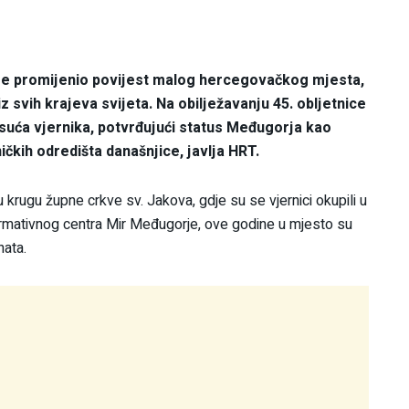
i je promijenio povijest malog hercegovačkog mjesta,
z svih krajeva svijeta. Na obilježavanju 45. obljetnice
isuća vjernika, potvrđujući status Međugorja kao
čkih odredišta današnjice, javlja HRT.
u krugu župne crkve sv. Jakova, gdje su se vjernici okupili u
ormativnog centra Mir Međugorje, ove godine u mjesto su
nata.