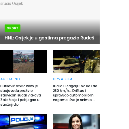
SPORT
HNL: Osijek je u gostima pregazio Rudeš
AKTUALNO
HRVATSKA
Butković otkrio kako je
Ludilo u Zagorju: Vozio i do
strojovođa preživio
280 km/h… Driftao i
stravičan sudar vlakova:
upravljao automobilom
Zakočio je i pobjegao u
nogama. Sve je snimio….
stražnji dio