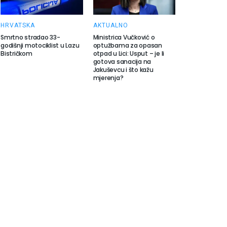
HRVATSKA
AKTUALNO
Smrtno stradao 33-
Ministrica Vučković o
godišnji motociklist u Lazu
optužbama za opasan
Bistričkom
otpad u Lici: Usput – je li
gotova sanacija na
Jakuševcu i što kažu
mjerenja?