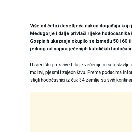
Više od četiri desetljeća nakon događaja koj
Međugorje i dalje privlači rijeke hodočasnika i
Gospinih ukazanja okupilo se između 50 i 60 t
jednog od najposjećenijih katoličkih hodočasni
U središtu proslave bilo je večernje misno slavlje 
molitvi, pjesmi i zajedništvu. Prema podacima Inf
stigli hodočasnici iz čak 34 zemlje sa svih kontine