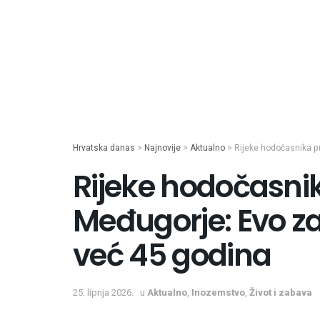
Hrvatska danas
>
Najnovije
>
Aktualno
>
Rijeke hodočasnika pr
Rijeke hodočasnik
Međugorje: Evo za
već 45 godina
25. lipnja 2026.
u
Aktualno
,
Inozemstvo
,
Život i zabava