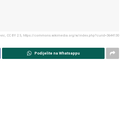
kovic, CC BY 2.5, https://commons.wikimedia.org/w/index.php?curid=3644130
Podijelite na Whatsappu