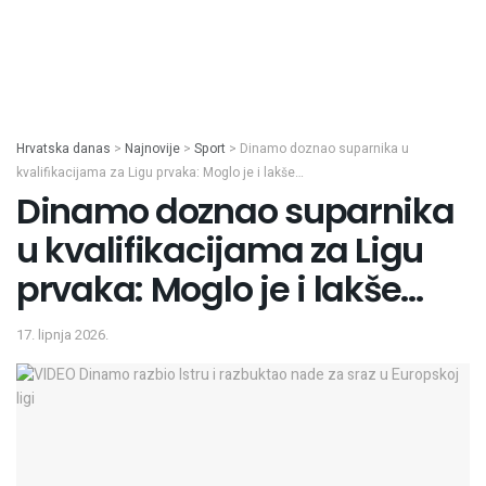
Hrvatska danas
>
Najnovije
>
Sport
>
Dinamo doznao suparnika u
kvalifikacijama za Ligu prvaka: Moglo je i lakše…
Dinamo doznao suparnika
u kvalifikacijama za Ligu
prvaka: Moglo je i lakše…
17. lipnja 2026.