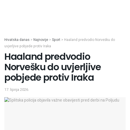
Hrvatska danas
>
Najnovije
>
Sport
>
Haaland predvodio Norvešku do
uvjerljive pobjede protiv Iraka
Haaland predvodio
Norvešku do uvjerljive
pobjede protiv Iraka
17. lipnja 2026.