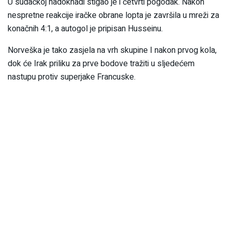
U sudačkoj nadoknadi stigao je i četvrti pogodak. Nakon
nespretne reakcije iračke obrane lopta je završila u mreži za
konačnih 4:1, a autogol je pripisan Husseinu.
Norveška je tako zasjela na vrh skupine I nakon prvog kola,
dok će Irak priliku za prve bodove tražiti u sljedećem
nastupu protiv superjake Francuske.