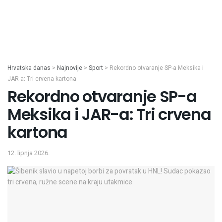
Hrvatska danas
>
Najnovije
>
Sport
>
Rekordno otvaranje SP-a Meksika i
JAR-a: Tri crvena kartona
Rekordno otvaranje SP-a
Meksika i JAR-a: Tri crvena
kartona
12. lipnja 2026.