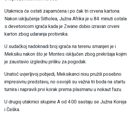
Utakmica će ostati zapamćena i po čak tri crvena kartona.
Nakon isključenja Sitholea, Južna Afrika je u 84. minuti ostala
s devetoricom igrača kada je Zwane dobio izravan crveni
karton zbog udaranja protivnika.
U sudačkoj nadoknadi broj igrača na terenu smanjen je i
Meksiku nakon što je Montes isključen zbog prekršaja kojim
je zaustavio izglednu priliku za pogodak.
Unatoč uvjerljivoj pobjedi, Meksikanci nisu pružili posebno
impresivnu predstavu, no osvojili su važna tri boda na startu
turnira i napravili prvi korak prema plasmanu u nokaut fazu.
U drugoj utakmici skupine A od 4:00 sastaju se Južna Koreja
i Češka.