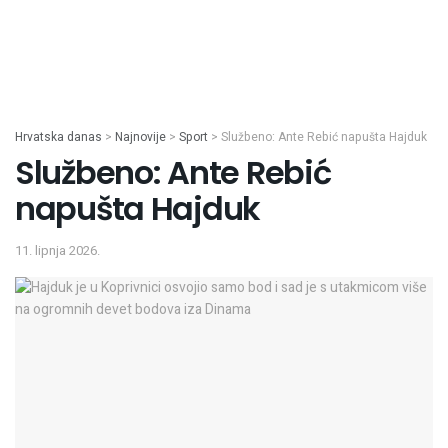
Hrvatska danas
>
Najnovije
>
Sport
>
Službeno: Ante Rebić napušta Hajduk
Službeno: Ante Rebić
napušta Hajduk
11. lipnja 2026.