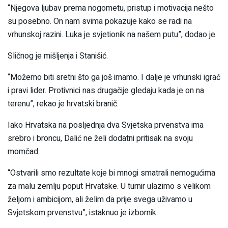
“Njegova ljubav prema nogometu, pristup i motivacija nešto
su posebno. On nam svima pokazuje kako se radi na
vrhunskoj razini. Luka je svjetionik na našem putu”, dodao je.
Sličnog je mišljenja i Stanišić.
“Možemo biti sretni što ga još imamo. I dalje je vrhunski igrač
i pravi lider. Protivnici nas drugačije gledaju kada je on na
terenu”, rekao je hrvatski branič.
Iako Hrvatska na posljednja dva Svjetska prvenstva ima
srebro i broncu, Dalić ne želi dodatni pritisak na svoju
momčad.
“Ostvarili smo rezultate koje bi mnogi smatrali nemogućima
za malu zemlju poput Hrvatske. U turnir ulazimo s velikom
željom i ambicijom, ali želim da prije svega uživamo u
Svjetskom prvenstvu”, istaknuo je izbornik.