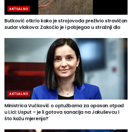
AKTUALNO
Butković otkrio kako je strojovođa preživio stravičan
sudar vlakova: Zakočio je i pobjegao u stražnji dio
AKTUALNO
Ministrica Vučković o optužbama za opasan otpad
u Lici: Usput – je li gotova sanacija na Jakuševcu i
što kažu mjerenja?