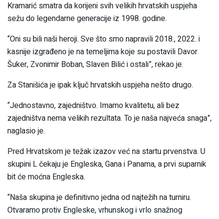
Kramarić smatra da korijeni svih velikih hrvatskih uspjeha
sežu do legendarne generacije iz 1998. godine.
“Oni su bili naši heroji. Sve što smo napravili 2018., 2022. i
kasnije izgrađeno je na temeljima koje su postavili Davor
Šuker, Zvonimir Boban, Slaven Bilić i ostali”, rekao je.
Za Stanišića je ipak ključ hrvatskih uspjeha nešto drugo.
“Jednostavno, zajedništvo. Imamo kvalitetu, ali bez
zajedništva nema velikih rezultata. To je naša najveća snaga”,
naglasio je.
Pred Hrvatskom je težak izazov već na startu prvenstva. U
skupini L čekaju je Engleska, Gana i Panama, a prvi suparnik
bit će moćna Engleska.
“Naša skupina je definitivno jedna od najtežih na turniru.
Otvaramo protiv Engleske, vrhunskog i vrlo snažnog