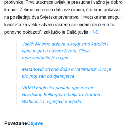
protivnika. Prva utakmica uvijek je presudna i važno je dobro
krenuti. Želimo na terenu dati maksimum, što smo pokazali
na posljednja dva Svjetska prvenstva. Hrvatska ima snagu i
kvalitetu za velike stvari i iskreno se nadam da ćemo to
ponovno pokazati”, zaključio je Dalić, javlja
HNS.
Jakić: Mi smo država u kojoj smo katolici i
vjera je put u našem životu. Cijela
reprezentacija je u vjeri…
Matanović otvorio dušu o Vatrenima: Ovo je
bio moj san od djetinjstva
VIDEO Engleska poslala upozorenje
Hrvatskoj: Bellingham briljirao. Gordon i
Watkins za uvjerljivu pobjedu
Povezane
Objave