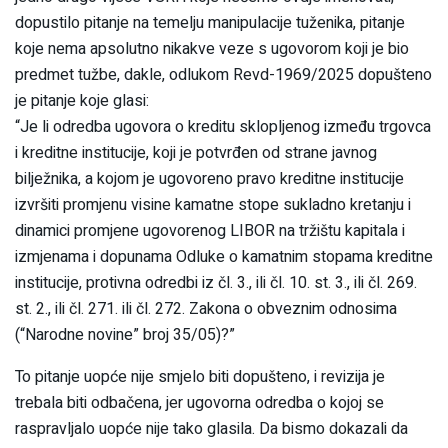
dopustilo pitanje na temelju manipulacije tuženika, pitanje
koje nema apsolutno nikakve veze s ugovorom koji je bio
predmet tužbe, dakle, odlukom Revd-1969/2025 dopušteno
je pitanje koje glasi:
“Je li odredba ugovora o kreditu sklopljenog između trgovca
i kreditne institucije, koji je potvrđen od strane javnog
bilježnika, a kojom je ugovoreno pravo kreditne institucije
izvršiti promjenu visine kamatne stope sukladno kretanju i
dinamici promjene ugovorenog LIBOR na tržištu kapitala i
izmjenama i dopunama Odluke o kamatnim stopama kreditne
institucije, protivna odredbi iz čl. 3., ili čl. 10. st. 3., ili čl. 269.
st. 2., ili čl. 271. ili čl. 272. Zakona o obveznim odnosima
(“Narodne novine” broj 35/05)?”
To pitanje uopće nije smjelo biti dopušteno, i revizija je
trebala biti odbačena, jer ugovorna odredba o kojoj se
raspravljalo uopće nije tako glasila. Da bismo dokazali da