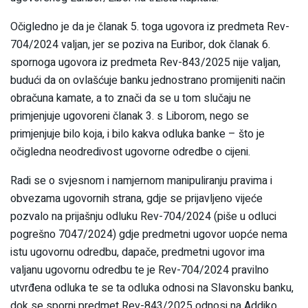
Očigledno je da je članak 5. toga ugovora iz predmeta Rev-
704/2024 valjan, jer se poziva na Euribor, dok članak 6.
spornoga ugovora iz predmeta Rev-843/2025 nije valjan,
budući da on ovlašćuje banku jednostrano promijeniti način
obračuna kamate, a to znači da se u tom slučaju ne
primjenjuje ugovoreni članak 3. s Liborom, nego se
primjenjuje bilo koja, i bilo kakva odluka banke – što je
očigledna neodredivost ugovorne odredbe o cijeni.
Radi se o svjesnom i namjernom manipuliranju pravima i
obvezama ugovornih strana, gdje se prijavljeno vijeće
pozvalo na prijašnju odluku Rev-704/2024 (piše u odluci
pogrešno 7047/2024) gdje predmetni ugovor uopće nema
istu ugovornu odredbu, dapače, predmetni ugovor ima
valjanu ugovornu odredbu te je Rev-704/2024 pravilno
utvrđena odluka te se ta odluka odnosi na Slavonsku banku,
dok se sporni predmet Rev-843/2025 odnosi na Addiko