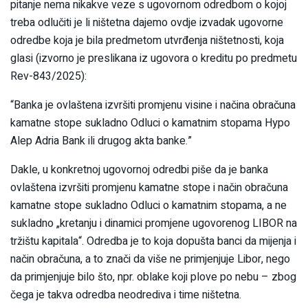
pitanje nema nikakve veze s ugovornom odredbom o kojoj
treba odlučiti je li ništetna dajemo ovdje izvadak ugovorne
odredbe koja je bila predmetom utvrđenja ništetnosti, koja
glasi (izvorno je preslikana iz ugovora o kreditu po predmetu
Rev-843/2025):
“Banka je ovlaštena izvršiti promjenu visine i načina obračuna
kamatne stope sukladno Odluci o kamatnim stopama Hypo
Alep Adria Bank ili drugog akta banke.”
Dakle, u konkretnoj ugovornoj odredbi piše da je banka
ovlaštena izvršiti promjenu kamatne stope i način obračuna
kamatne stope sukladno Odluci o kamatnim stopama, a ne
sukladno „kretanju i dinamici promjene ugovorenog LIBOR na
tržištu kapitala“. Odredba je to koja dopušta banci da mijenja i
način obračuna, a to znači da više ne primjenjuje Libor, nego
da primjenjuje bilo što, npr. oblake koji plove po nebu – zbog
čega je takva odredba neodrediva i time ništetna.