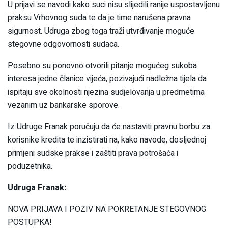
U prijavi se navodi kako suci nisu slijedili ranije uspostavljenu
praksu Vrhovnog suda te da je time narušena pravna
sigurnost. Udruga zbog toga traži utvrđivanje moguće
stegovne odgovornosti sudaca.
Posebno su ponovno otvorili pitanje mogućeg sukoba
interesa jedne članice vijeća, pozivajući nadležna tijela da
ispitaju sve okolnosti njezina sudjelovanja u predmetima
vezanim uz bankarske sporove.
Iz Udruge Franak poručuju da će nastaviti pravnu borbu za
korisnike kredita te inzistirati na, kako navode, dosljednoj
primjeni sudske prakse i zaštiti prava potrošača i
poduzetnika.
Udruga Franak:
NOVA PRIJAVA I POZIV NA POKRETANJE STEGOVNOG
POSTUPKA!