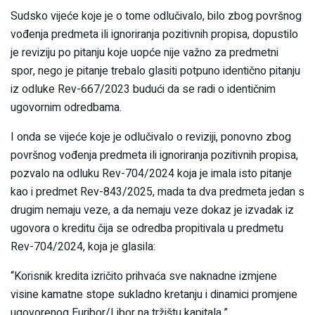
Sudsko vijeće koje je o tome odlučivalo, bilo zbog površnog
vođenja predmeta ili ignoriranja pozitivnih propisa, dopustilo
je reviziju po pitanju koje uopće nije važno za predmetni
spor, nego je pitanje trebalo glasiti potpuno identično pitanju
iz odluke Rev-667/2023 budući da se radi o identičnim
ugovornim odredbama.
I onda se vijeće koje je odlučivalo o reviziji, ponovno zbog
površnog vođenja predmeta ili ignoriranja pozitivnih propisa,
pozvalo na odluku Rev-704/2024 koja je imala isto pitanje
kao i predmet Rev-843/2025, mada ta dva predmeta jedan s
drugim nemaju veze, a da nemaju veze dokaz je izvadak iz
ugovora o kreditu čija se odredba propitivala u predmetu
Rev-704/2024, koja je glasila:
“Korisnik kredita izričito prihvaća sve naknadne izmjene
visine kamatne stope sukladno kretanju i dinamici promjene
ugovorenog Euribor/Libor na tržištu kapitala.”