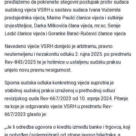
predlažemo da pokrenete stegovni postupak protiv sudaca
sudskog vijeća VSRH u sastavu sudaca Ivana Vučemila
predsjednika vijeća, Marine Paulić članice vijeća i sutkinje
izvjestiteljice, Darka Milkovića člana vijeća, mr.sc. Senije
Ledić članice vijeća i Goranke Barać-Ručević članice vijeća.
Navedeno vijeće VSRH donijelo je arbitrarnu, pravno
neutemeljenu i nezakonitu odluku 2. rujna 2025. po predmetu
Rev-843/2025 te je hotimice u ustaljenu sudsku praksu
unijelo novu pravnu nesigurnost.
Sporna sudska odluka konkretnog vijeća suprotna je
stabilnoj sudskoj praksi izraženoj u prethodnoj odluci
revizijskog suda Rev-667/2023 od 10. srpnja 2024. Pitanje
na koje je odgovaralo vijeće VSRH u predmetu Rev-
667/2023 glasilo je:
„Je li odredba ugovora o kreditu između banke i trgovca, koji
je potvrđen (solemniziran) od strane javnog bilježnika, a