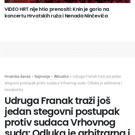
VIDEO HRT nije htio prenositi: Knin je gorio na
koncertu Hrvatskih ruža i Nenada Ninčevića
Hrvatska danas
>
Najnovije
>
Aktualno
>
Udruga Franak traži još jedan
stegovni postupak protiv sudaca Vrhovnog suda: Odluka je arbitrarna i
nezakonita
Udruga Franak traži još
jedan stegovni postupak
protiv sudaca Vrhovnog
suda: Odluka je arbitrarna i