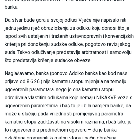
banku.
Da stvar bude gora u svojoj odluci Vijeće nije napisalo niti
jednu jedinu riječ obrazloženja za odluku koju donosi što je
ispod svih ustaljenih i traženih ustavnopravnih i konvencijskih
kriterija pri donošenju sudske odluke, pogotovo revizijskog
suda. Takvo odlučivanje predstavlja arbitrarnost i samovolju
što predstavlja kršenje sudačke obveze.
Naglašavamo, banka (ponovo Addiko banka kao kod naše
prijave od 8.6.26.) nije kamatnu stopu mijenjala na temelju
ugovorenih parametara, nego je ona kamatnu stopu
određivala vlastitim odlukama koje nemaju NIKAKVE veze s
ugovorenim parametrima, i baš to je i bila namjera banke, da
može u slučaju pada vrijednosti promjenjivog parametra
kamatnu stopu zadržavati na visokim razinama, i baš tako je
to i ugovoreno u predmetnom ugovoru – da je banka
ovlaštena promijeniti kamatnu stopu i način obračuna