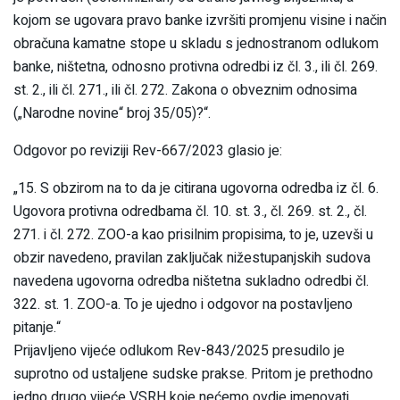
kojom se ugovara pravo banke izvršiti promjenu visine i način
obračuna kamatne stope u skladu s jednostranom odlukom
banke, ništetna, odnosno protivna odredbi iz čl. 3., ili čl. 269.
st. 2., ili čl. 271., ili čl. 272. Zakona o obveznim odnosima
(„Narodne novine“ broj 35/05)?“.
Odgovor po reviziji Rev-667/2023 glasio je:
„15. S obzirom na to da je citirana ugovorna odredba iz čl. 6.
Ugovora protivna odredbama čl. 10. st. 3., čl. 269. st. 2., čl.
271. i čl. 272. ZOO-a kao prisilnim propisima, to je, uzevši u
obzir navedeno, pravilan zaključak nižestupanjskih sudova
navedena ugovorna odredba ništetna sukladno odredbi čl.
322. st. 1. ZOO-a. To je ujedno i odgovor na postavljeno
pitanje.“
Prijavljeno vijeće odlukom Rev-843/2025 presudilo je
suprotno od ustaljene sudske prakse. Pritom je prethodno
jedno drugo vijeće VSRH koje nećemo ovdje imenovati,