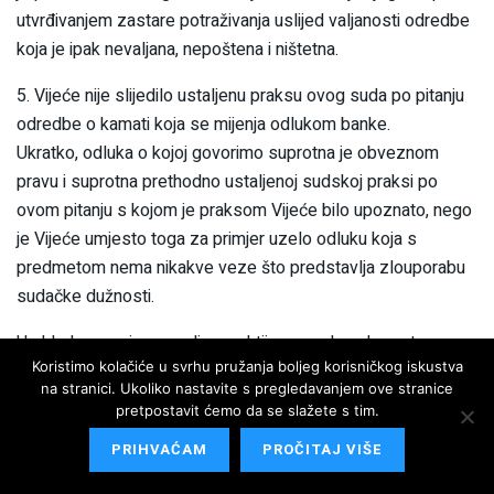
utvrđivanjem zastare potraživanja uslijed valjanosti odredbe
koja je ipak nevaljana, nepoštena i ništetna.
5. Vijeće nije slijedilo ustaljenu praksu ovog suda po pitanju
odredbe o kamati koja se mijenja odlukom banke.
Ukratko, odluka o kojoj govorimo suprotna je obveznom
pravu i suprotna prethodno ustaljenoj sudskoj praksi po
ovom pitanju s kojom je praksom Vijeće bilo upoznato, nego
je Vijeće umjesto toga za primjer uzelo odluku koja s
predmetom nema nikakve veze što predstavlja zlouporabu
sudačke dužnosti.
U skladu sa svim navodima zahtijevamo da pokrenete
Koristimo kolačiće u svrhu pružanja boljeg korisničkog iskustva
postupak stegovne odgovornosti protiv odnosnoga
na stranici. Ukoliko nastavite s pregledavanjem ove stranice
sudskog vijeća Vrhovnog suda RH zbog sljedećih razloga iz
pretpostavit ćemo da se slažete s tim.
članka 62. Zakona o državnom sudbenom vijeću:
PRIHVAĆAM
PROČITAJ VIŠE
1. Zbog ponašanja suprotnog temeljnim načelima Kodeksa