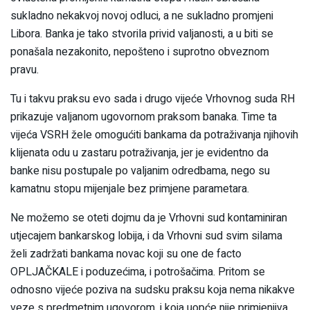
sukladno nekakvoj novoj odluci, a ne sukladno promjeni
Libora. Banka je tako stvorila privid valjanosti, a u biti se
ponašala nezakonito, nepošteno i suprotno obveznom
pravu.
Tu i takvu praksu evo sada i drugo vijeće Vrhovnog suda RH
prikazuje valjanom ugovornom praksom banaka. Time ta
vijeća VSRH žele omogućiti bankama da potraživanja njihovih
klijenata odu u zastaru potraživanja, jer je evidentno da
banke nisu postupale po valjanim odredbama, nego su
kamatnu stopu mijenjale bez primjene parametara.
Ne možemo se oteti dojmu da je Vrhovni sud kontaminiran
utjecajem bankarskog lobija, i da Vrhovni sud svim silama
želi zadržati bankama novac koji su one de facto
OPLJAČKALE i poduzećima, i potrošačima. Pritom se
odnosno vijeće poziva na sudsku praksu koja nema nikakve
veze s predmetnim ugovorom, i koja uopće nije primjenjiva