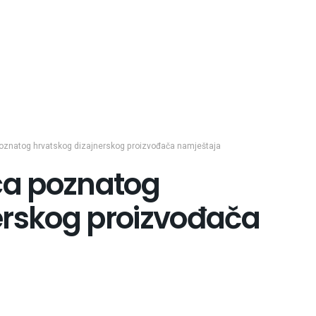
poznatog hrvatskog dizajnerskog proizvođača namještaja
ica poznatog
erskog proizvođača