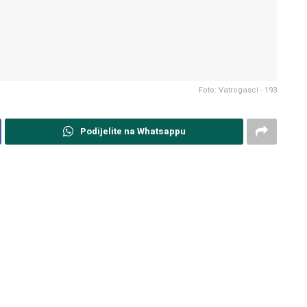
Foto: Vatrogasci - 193
Podijelite na Whatsappu