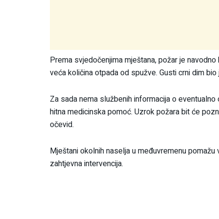
Prema svjedočenjima mještana, požar je navodno kr
veća količina otpada od spužve. Gusti crni dim bio j
Za sada nema službenih informacija o eventualno o
hitna medicinska pomoć. Uzrok požara bit će pozna
očevid.
Mještani okolnih naselja u međuvremenu pomažu v
zahtjevna intervencija.