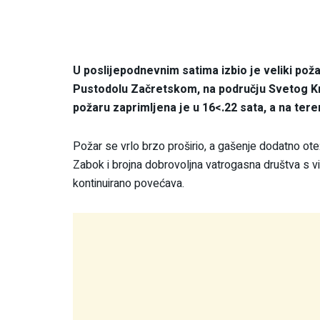
U poslijepodnevnim satima izbio je veliki po
Pustodolu Začretskom, na području Svetog Kr
požaru zaprimljena je u 16<.22 sata, a na tere
Požar se vrlo brzo proširio, a gašenje dodatno otež
Zabok i brojna dobrovoljna vatrogasna društva s v
kontinuirano povećava.