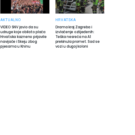
AKTUALNO
HRVATSKA
VIDEO SNV javio da su
Drama kraj Zagreba i
udruge koje obilato plaća
izvlačenje ozlijeđenih:
Hrvatska kazneno prijavile
Teška nesreća na A1
navijače i Skeju zbog
prekinula promet. Sad se
pjesama u Kninu
vozi u dugoj koloni