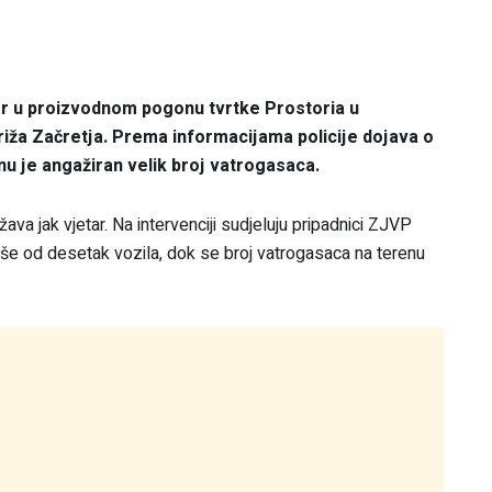
žar u proizvodnom pogonu tvrtke Prostoria u
iža Začretja. Prema informacijama policije dojava o
nu je angažiran velik broj vatrogasaca.
ava jak vjetar. Na intervenciji sudjeluju pripadnici ZJVP
iše od desetak vozila, dok se broj vatrogasaca na terenu