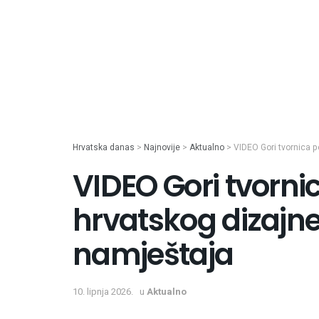
Hrvatska danas
>
Najnovije
>
Aktualno
>
VIDEO Gori tvornica 
VIDEO Gori tvorn
hrvatskog dizajn
namještaja
10. lipnja 2026.
u
Aktualno