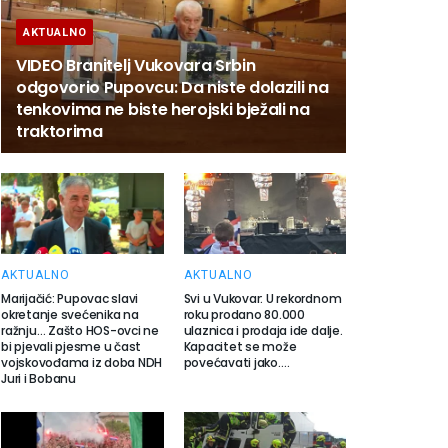
AKTUALNO
VIDEO Branitelj Vukovara Srbin
odgovorio Pupovcu: Da niste dolazili na
tenkovima ne biste herojski bježali na
traktorima
AKTUALNO
AKTUALNO
Marijačić: Pupovac slavi
Svi u Vukovar: U rekordnom
okretanje svećenika na
roku prodano 80.000
ražnju… Zašto HOS-ovci ne
ulaznica i prodaja ide dalje.
bi pjevali pjesme u čast
Kapacitet se može
vojskovođama iz doba NDH
povećavati jako….
Juri i Bobanu