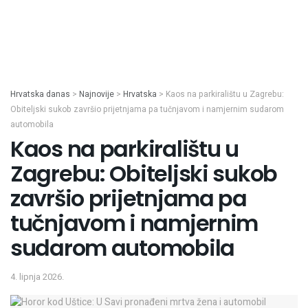
Hrvatska danas
>
Najnovije
>
Hrvatska
>
Kaos na parkiralištu u Zagrebu:
Obiteljski sukob završio prijetnjama pa tučnjavom i namjernim sudarom
automobila
Kaos na parkiralištu u
Zagrebu: Obiteljski sukob
završio prijetnjama pa
tučnjavom i namjernim
sudarom automobila
4. lipnja 2026.