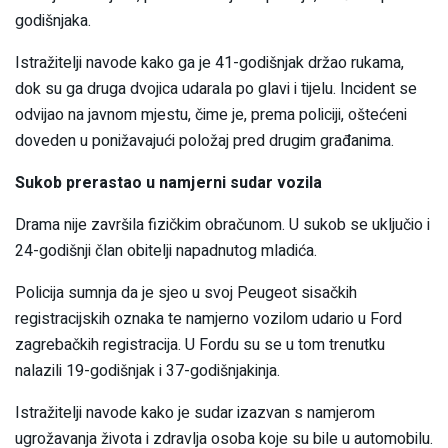
godišnjaka.
Istražitelji navode kako ga je 41-godišnjak držao rukama,
dok su ga druga dvojica udarala po glavi i tijelu. Incident se
odvijao na javnom mjestu, čime je, prema policiji, oštećeni
doveden u ponižavajući položaj pred drugim građanima.
Sukob prerastao u namjerni sudar vozila
Drama nije završila fizičkim obračunom. U sukob se uključio i
24-godišnji član obitelji napadnutog mladića.
Policija sumnja da je sjeo u svoj Peugeot sisačkih
registracijskih oznaka te namjerno vozilom udario u Ford
zagrebačkih registracija. U Fordu su se u tom trenutku
nalazili 19-godišnjak i 37-godišnjakinja.
Istražitelji navode kako je sudar izazvan s namjerom
ugrožavanja života i zdravlja osoba koje su bile u automobilu.