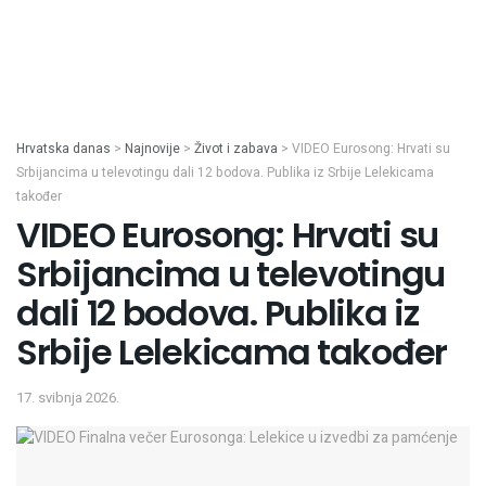
Hrvatska danas
>
Najnovije
>
Život i zabava
>
VIDEO Eurosong: Hrvati su
Srbijancima u televotingu dali 12 bodova. Publika iz Srbije Lelekicama
također
VIDEO Eurosong: Hrvati su
Srbijancima u televotingu
dali 12 bodova. Publika iz
Srbije Lelekicama također
17. svibnja 2026.