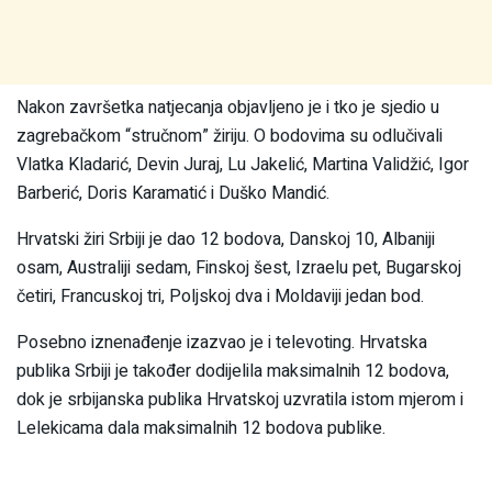
Nakon završetka natjecanja objavljeno je i tko je sjedio u
zagrebačkom “stručnom” žiriju. O bodovima su odlučivali
Vlatka Kladarić, Devin Juraj, Lu Jakelić, Martina Validžić, Igor
Barberić, Doris Karamatić i Duško Mandić.
Hrvatski žiri Srbiji je dao 12 bodova, Danskoj 10, Albaniji
osam, Australiji sedam, Finskoj šest, Izraelu pet, Bugarskoj
četiri, Francuskoj tri, Poljskoj dva i Moldaviji jedan bod.
Posebno iznenađenje izazvao je i televoting. Hrvatska
publika Srbiji je također dodijelila maksimalnih 12 bodova,
dok je srbijanska publika Hrvatskoj uzvratila istom mjerom i
Lelekicama dala maksimalnih 12 bodova publike.