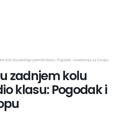
m kolu Bundeslige potvrdio klasu: Pogodak i asistencija za Europu
u zadnjem kolu
io klasu: Pogodak i
ropu