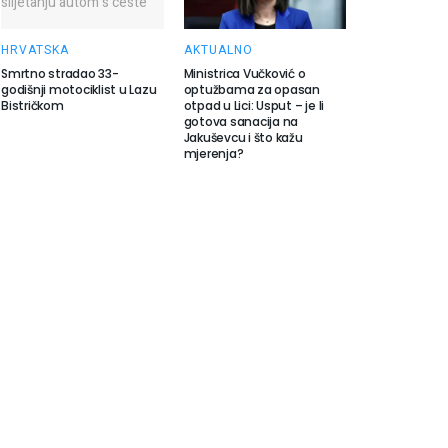
HRVATSKA
AKTUALNO
Smrtno stradao 33-
Ministrica Vučković o
godišnji motociklist u Lazu
optužbama za opasan
Bistričkom
otpad u Lici: Usput – je li
gotova sanacija na
Jakuševcu i što kažu
mjerenja?