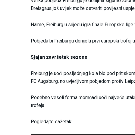
Velika pobjeda Freiburgu je donijela sigurno sedm
Breisgaua još uvijek može ostvariti povijesni uspje
Naime, Freiburg u srijedu igra finale Europske lige
Pobjeda bi Freiburgu donijela prvi europski trofej u 
Sjajan završetak sezone
Freiburg je uoči posljednjeg kola bio pod pritiskom 
FC Augsburg, no uvjerljivom pobjedom protiv Leipzi
Posebno veseli forma momčadi uoči najveće utakm
trofeja.
Pogledajte sažetak: