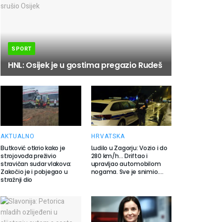
SPORT
HNL: Osijek je u gostima pregazio Rudeš
AKTUALNO
HRVATSKA
Butković otkrio kako je
Ludilo u Zagorju: Vozio i do
strojovođa preživio
280 km/h… Driftao i
stravičan sudar vlakova:
upravljao automobilom
Zakočio je i pobjegao u
nogama. Sve je snimio….
stražnji dio