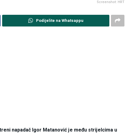
Screenshot: HRT
Podijelite na Whatsappu
atreni napadač Igor Matanović je među strijelcima u