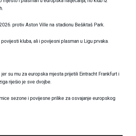
o mjesto i plasman u europska natjecanja, no klub iz
h.
 2026. protiv Aston Ville na stadionu Bešiktaš Park.
povijesti kluba, ali i povijesni plasman u Ligu prvaka.
jer su mu za europska mjesta prijetili Eintracht Frankfurt i
ga riješio je sve dvojbe.
ice sezone i povijesne prilike za osvajanje europskog