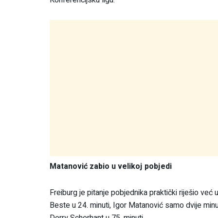
Matanović zabio u velikoj pobjedi
Freiburg je pitanje pobjednika praktički riješio ve
Beste u 24. minuti, Igor Matanović samo dvije minut
Derry Scherhant u 75. minuti.