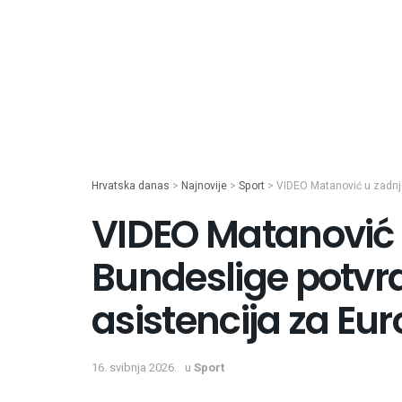
Hrvatska danas
>
Najnovije
>
Sport
>
VIDEO Matanović u zadnje
VIDEO Matanović 
Bundeslige potvrd
asistencija za Eu
16. svibnja 2026.
u
Sport