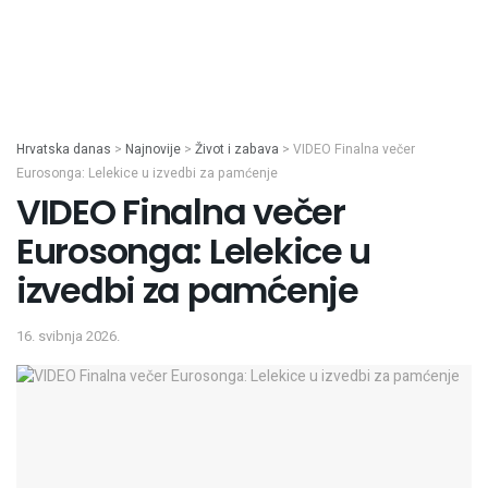
Hrvatska danas
>
Najnovije
>
Život i zabava
>
VIDEO Finalna večer
Eurosonga: Lelekice u izvedbi za pamćenje
VIDEO Finalna večer
Eurosonga: Lelekice u
izvedbi za pamćenje
16. svibnja 2026.