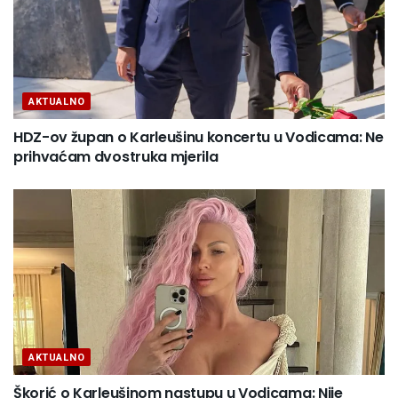
AKTUALNO
HDZ-ov župan o Karleušinu koncertu u Vodicama: Ne
prihvaćam dvostruka mjerila
AKTUALNO
Škorić o Karleušinom nastupu u Vodicama: Nije