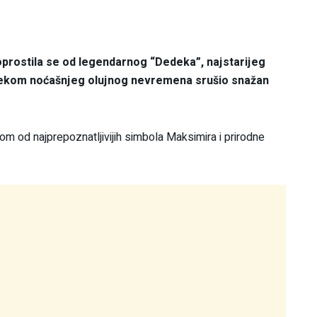
rostila se od legendarnog “Dedeka”, najstarijeg
tijekom noćašnjeg olujnog nevremena srušio snažan
nom od najprepoznatljivijih simbola Maksimira i prirodne