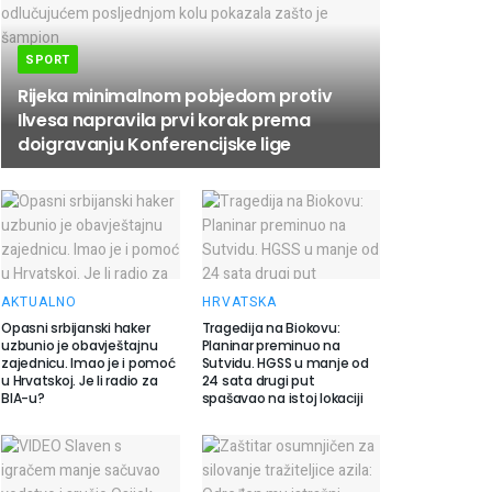
SPORT
Rijeka minimalnom pobjedom protiv
Ilvesa napravila prvi korak prema
doigravanju Konferencijske lige
AKTUALNO
HRVATSKA
Opasni srbijanski haker
Tragedija na Biokovu:
uzbunio je obavještajnu
Planinar preminuo na
zajednicu. Imao je i pomoć
Sutvidu. HGSS u manje od
u Hrvatskoj. Je li radio za
24 sata drugi put
BIA-u?
spašavao na istoj lokaciji