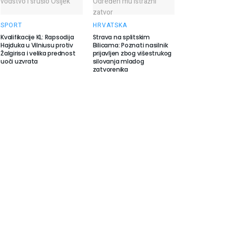
SPORT
HRVATSKA
Kvalifikacije KL: Rapsodija
Strava na splitskim
Hajduka u Vilniusu protiv
Bilicama: Poznati nasilnik
Žalgirisa i velika prednost
prijavljen zbog višestrukog
uoči uzvrata
silovanja mladog
zatvorenika