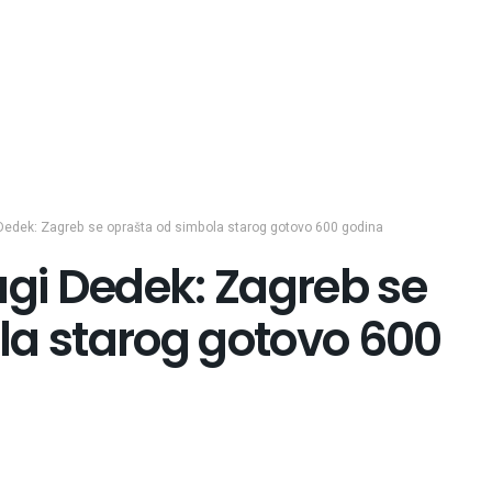
edek: Zagreb se oprašta od simbola starog gotovo 600 godina
i Dedek: Zagreb se
la starog gotovo 600