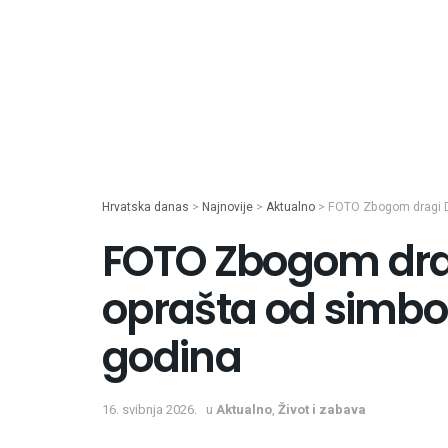
Hrvatska danas
>
Najnovije
>
Aktualno
>
FOTO Zbogom dragi D
FOTO Zbogom drag
oprašta od simbo
godina
16. svibnja 2026.
u
Aktualno
,
Život i zabava