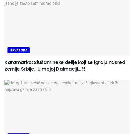
HRVATSKA
Karamarko: Slušam neke delije koji se igraju nasred
zemlje Srbije.. U mojoj Dalmaciji…?!