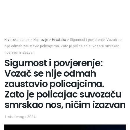
Hrvatska danas
>
Najnovije
>
Hrvatska
>
Sigurnost i povjerenje: Vozač se
nije odmah zaustavio policajcima. Zato je policajac suvozaču smrskao
nos, ničim izazvan
Sigurnost i povjerenje:
Vozač se nije odmah
zaustavio policajcima.
Zato je policajac suvozaču
smrskao nos, ničim izazvan
1. studenoga 2024.