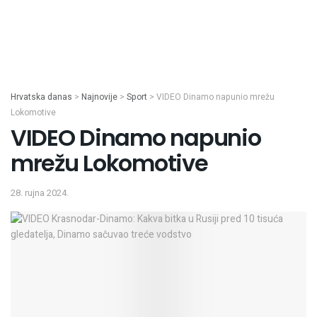
Hrvatska danas
>
Najnovije
>
Sport
>
VIDEO Dinamo napunio mrežu
Lokomotive
VIDEO Dinamo napunio
mrežu Lokomotive
28. rujna 2024.