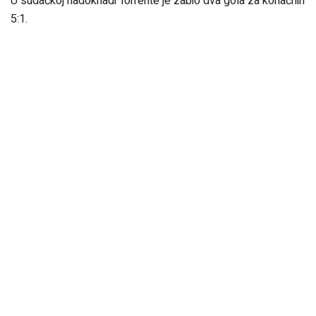
U sudačkoj nadoknadi Torrente je zabio dva gola za konačnih
5:1.