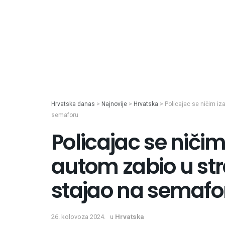
Hrvatska danas
>
Najnovije
>
Hrvatska
>
Policajac se ničim iz
semaforu
Policajac se niči
autom zabio u stra
stajao na semafo
26. kolovoza 2024.
u
Hrvatska