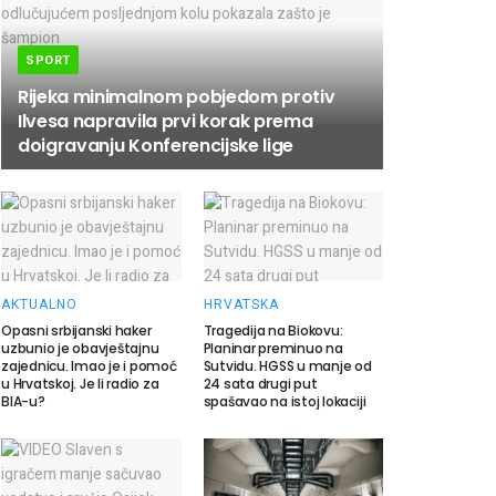
SPORT
Rijeka minimalnom pobjedom protiv
Ilvesa napravila prvi korak prema
doigravanju Konferencijske lige
AKTUALNO
HRVATSKA
Opasni srbijanski haker
Tragedija na Biokovu:
uzbunio je obavještajnu
Planinar preminuo na
zajednicu. Imao je i pomoć
Sutvidu. HGSS u manje od
u Hrvatskoj. Je li radio za
24 sata drugi put
BIA-u?
spašavao na istoj lokaciji