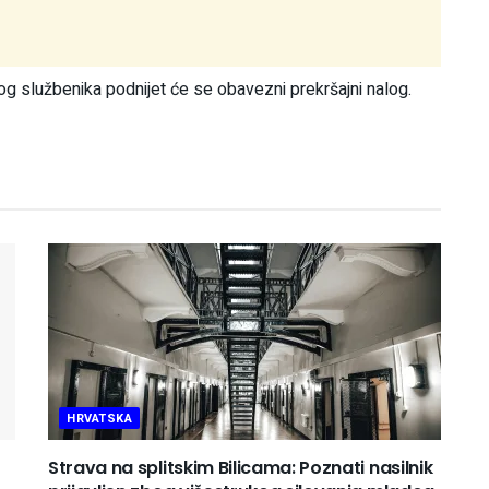
og službenika podnijet će se obavezni prekršajni nalog.
HRVATSKA
Strava na splitskim Bilicama: Poznati nasilnik