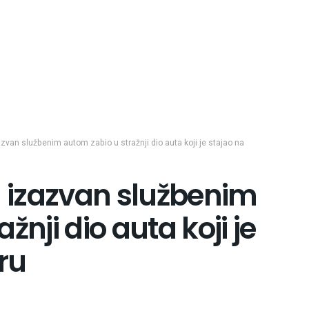
azvan službenim autom zabio u stražnji dio auta koji je stajao na
m izazvan službenim
žnji dio auta koji je
ru