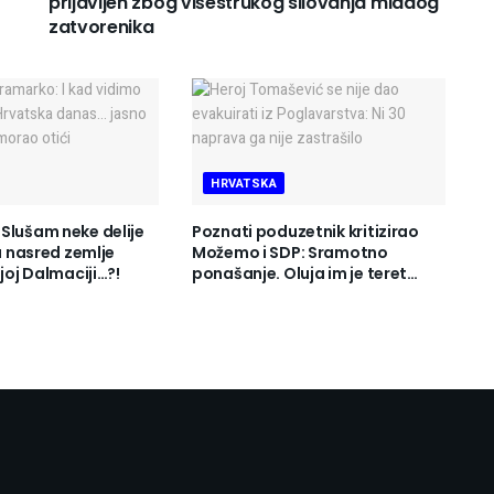
prijavljen zbog višestrukog silovanja mladog
zatvorenika
HRVATSKA
Slušam neke delije
Poznati poduzetnik kritizirao
ju nasred zemlje
Možemo i SDP: Sramotno
ojoj Dalmaciji…?!
ponašanje. Oluja im je teret…