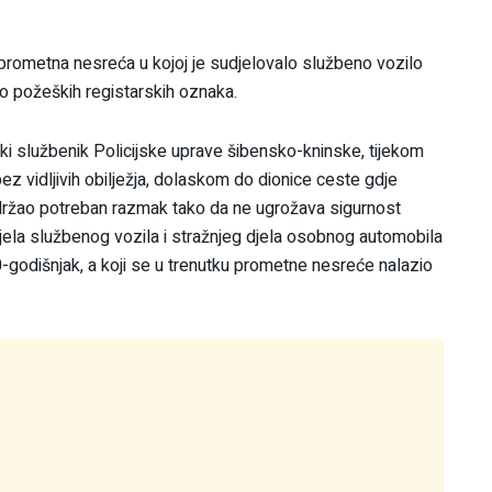
 prometna nesreća u kojoj je sudjelovalo službeno vozilo
o požeških registarskih oznaka.
ki službenik Policijske uprave šibensko-kninske, tijekom
ez vidljivih obilježja, dolaskom do dionice ceste gdje
e držao potreban razmak tako da ne ugrožava sigurnost
jela službenog vozila i stražnjeg djela osobnog automobila
0-godišnjak, a koji se u trenutku prometne nesreće nalazio