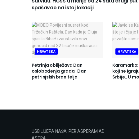
Sutvidu. HGSS u manje od 24 sata drugi put
spašavao na istoj lokaciji
HRVATSKA
HRVATSKA
Petrinja obilježava Dan
Karamarko: 
oslobođenja grada i Dan
koji se igra
petrinjskih branitelja
Srbije.. U m
USB LIJEPA NAŠA: PER ASPERAM AD
ASTRA