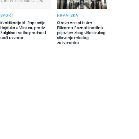
SPORT
HRVATSKA
Kvalifikacije KL: Rapsodija
Strava na splitskim
Hajduka u Vilniusu protiv
Bilicama: Poznati nasilnik
Žalgirisa i velika prednost
prijavljen zbog višestrukog
uoči uzvrata
silovanja mladog
zatvorenika