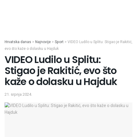
Hrvatska danas
>
Najnovije
>
Sport
>
VIDEO Ludilo u Splitu: Stigao je Rakitić,
evo što kaže o dolasku u Hajduk
VIDEO Ludilo u Splitu:
Stigao je Rakitić, evo što
kaže o dolasku u Hajduk
21. srpnja 2024.