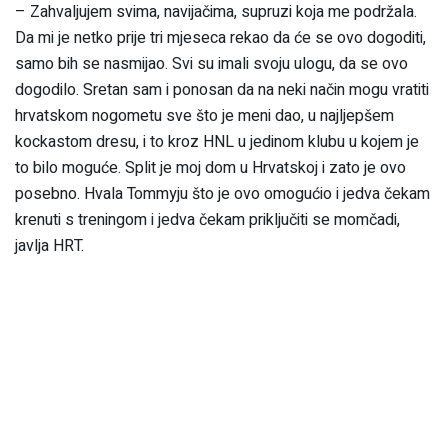
– Zahvaljujem svima, navijačima, supruzi koja me podržala.
Da mi je netko prije tri mjeseca rekao da će se ovo dogoditi,
samo bih se nasmijao. Svi su imali svoju ulogu, da se ovo
dogodilo. Sretan sam i ponosan da na neki način mogu vratiti
hrvatskom nogometu sve što je meni dao, u najljepšem
kockastom dresu, i to kroz HNL u jedinom klubu u kojem je
to bilo moguće. Split je moj dom u Hrvatskoj i zato je ovo
posebno. Hvala Tommyju što je ovo omogućio i jedva čekam
krenuti s treningom i jedva čekam priključiti se momčadi,
javlja HRT.