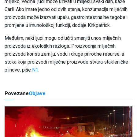
mlijeko, većina ljudi može uživati ​​u mlijeku svaki dan, kaže
Carli. Ako imate jedno od ovih stanja, konzumacija mliječnih
proizvoda može izazvati upalu, gastrointestinalne tegobe i
promjene u imunološkoj funkciji, dodaje Kirkpatrick.
Međutim, neki ljudi mogu odlučiti smanjiti unos mliječnih
proizvoda iz ekoloških razloga. Proizvodnja mliječnih
proizvoda koristi zemlju, vodu i druge prirodne resurse, a
stoka koja proizvodi mliječne proizvode stvara stakleničke
plinove, piše
N1.
Povezane
Objave