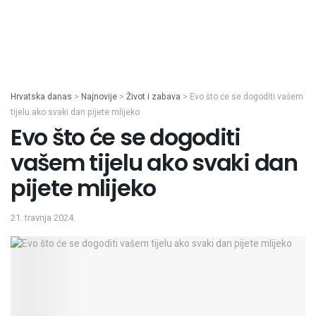
Hrvatska danas
>
Najnovije
>
Život i zabava
>
Evo što će se dogoditi vašem
tijelu ako svaki dan pijete mlijeko
Evo što će se dogoditi
vašem tijelu ako svaki dan
pijete mlijeko
21. travnja 2024.