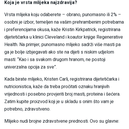
Koja je vrsta mlijeka najzdravija?
Vrsta mlijeka koju odaberete – obrano, punomasno ili 2% –
osobni je izbor, temeljen na vašim prehrambenim potrebama
i preferencijama okusa, kaže Kristin Kirkpatrick, registrirana
dijetetičarka u klinici Cleveland i koautor knjige Regenerative
Health. Na primjer, punomasno mlijeko sadrži više masti pa
ga je bolje izbjegavati ako ste na dijeti s niskim udjelom
masti: “Kao i sa svakom drugom hranom, ne postoji
univerzalna opcija za sve”.
Kada birate mlijeko, Kristen Carli, registrirana dijetetičarka i
nutricionistica, kaže da treba pročitati oznaku hranjivih
vrijednosti i posebno provjeriti broj masti, proteina i šećera.
Zatim kupite proizvod koji je u skladu s onim što vam je
potrebno, zdravstveno.
Mlijeko nudi brojne zdravstvene prednosti. Ovo su glavne: