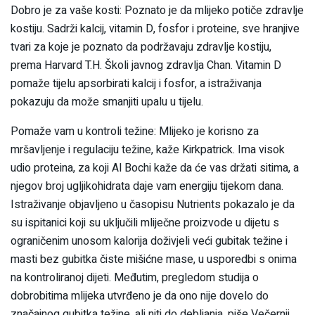
Dobro je za vaše kosti: Poznato je da mlijeko potiče zdravlje
kostiju. Sadrži kalcij, vitamin D, fosfor i proteine, sve hranjive
tvari za koje je poznato da podržavaju zdravlje kostiju,
prema Harvard T.H. Školi javnog zdravlja Chan. Vitamin D
pomaže tijelu apsorbirati kalcij i fosfor, a istraživanja
pokazuju da može smanjiti upalu u tijelu.
Pomaže vam u kontroli težine: Mlijeko je korisno za
mršavljenje i regulaciju težine, kaže Kirkpatrick. Ima visok
udio proteina, za koji Al Bochi kaže da će vas držati sitima, a
njegov broj ugljikohidrata daje vam energiju tijekom dana.
Istraživanje objavljeno u časopisu Nutrients pokazalo je da
su ispitanici koji su uključili mliječne proizvode u dijetu s
ograničenim unosom kalorija doživjeli veći gubitak težine i
masti bez gubitka čiste mišićne mase, u usporedbi s onima
na kontroliranoj dijeti. Međutim, pregledom studija o
dobrobitima mlijeka utvrđeno je da ono nije dovelo do
značajnog gubitka težine, ali niti do debljanja, piše Večernji