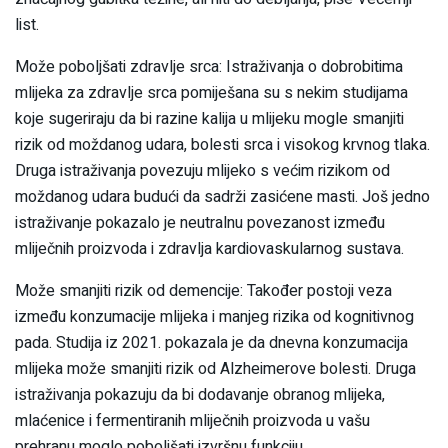
list.
Može poboljšati zdravlje srca: Istraživanja o dobrobitima
mlijeka za zdravlje srca pomiješana su s nekim studijama
koje sugeriraju da bi razine kalija u mlijeku mogle smanjiti
rizik od moždanog udara, bolesti srca i visokog krvnog tlaka.
Druga istraživanja povezuju mlijeko s većim rizikom od
moždanog udara budući da sadrži zasićene masti. Još jedno
istraživanje pokazalo je neutralnu povezanost između
mliječnih proizvoda i zdravlja kardiovaskularnog sustava.
Može smanjiti rizik od demencije: Također postoji veza
između konzumacije mlijeka i manjeg rizika od kognitivnog
pada. Studija iz 2021. pokazala je da dnevna konzumacija
mlijeka može smanjiti rizik od Alzheimerove bolesti. Druga
istraživanja pokazuju da bi dodavanje obranog mlijeka,
mlaćenice i fermentiranih mliječnih proizvoda u vašu
prehranu moglo poboljšati izvršnu funkciju.