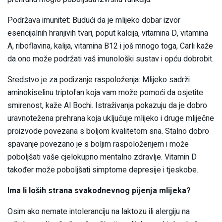
Podržava imunitet: Budući da je mlijeko dobar izvor
esencijalnih hranjivih tvari, poput kalcija, vitamina D, vitamina
A, riboflavina, kalija, vitamina B12 i još mnogo toga, Carli kaže
da ono može podržati vaš imunološki sustav i opću dobrobit.
Sredstvo je za podizanje raspoloženja: Mlijeko sadrži
aminokiselinu triptofan koja vam može pomoći da osjetite
smirenost, kaže Al Bochi. Istraživanja pokazuju da je dobro
uravnotežena prehrana koja uključuje mlijeko i druge mliječne
proizvode povezana s boljom kvalitetom sna. Stalno dobro
spavanje povezano je s boljim raspoloženjem i može
poboljšati vaše cjelokupno mentalno zdravlje. Vitamin D
također može poboljšati simptome depresije i tjeskobe.
Ima li loših strana svakodnevnog pijenja mlijeka?
Osim ako nemate intoleranciju na laktozu ili alergiju na