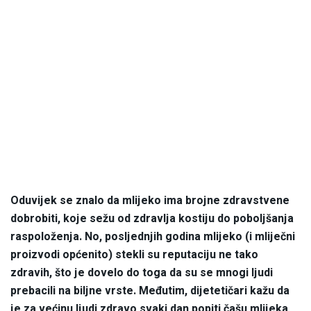
Oduvijek se znalo da mlijeko ima brojne zdravstvene
dobrobiti, koje sežu od zdravlja kostiju do poboljšanja
raspoloženja. No, posljednjih godina mlijeko (i mliječni
proizvodi općenito) stekli su reputaciju ne tako
zdravih, što je dovelo do toga da su se mnogi ljudi
prebacili na biljne vrste. Međutim, dijetetičari kažu da
je za većinu ljudi zdravo svaki dan popiti čašu mlijeka,