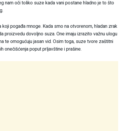
eg nam oči toliko suze kada vani postane hladno je to što
g.
ka koji pogađa mnoge. Kada smo na otvorenom, hladan zrak
e da proizvedu dovoljno suza. One imaju izrazito važnu ulogu
ima te omogućuju jasan vid. Osim toga, suze tvore zaštitni
h onečišćenja poput prljavštine i prašine.