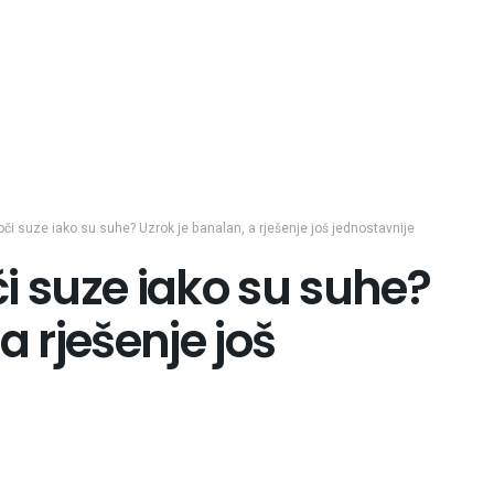
či suze iako su suhe? Uzrok je banalan, a rješenje još jednostavnije
i suze iako su suhe?
a rješenje još