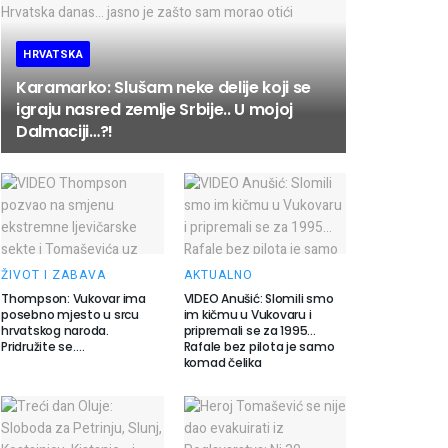
HRVATSKA
Karamarko: Slušam neke delije koji se
igraju nasred zemlje Srbije.. U mojoj
Dalmaciji…?!
ŽIVOT I ZABAVA
AKTUALNO
Thompson: Vukovar ima
VIDEO Anušić: Slomili smo
posebno mjesto u srcu
im kičmu u Vukovaru i
hrvatskog naroda.
pripremali se za 1995…
Pridružite se….
Rafale bez pilota je samo
komad čelika