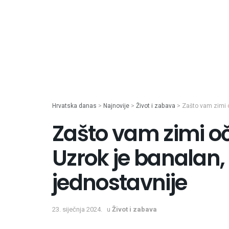
Hrvatska danas
>
Najnovije
>
Život i zabava
>
Zašto vam zimi o
Zašto vam zimi oč
Uzrok je banalan, 
jednostavnije
23. siječnja 2024.
u
Život i zabava