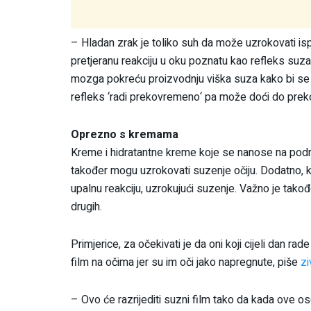
– Hladan zrak je toliko suh da može uzrokovati is
pretjeranu reakciju u oku poznatu kao refleks suza.
mozga pokreću proizvodnju viška suza kako bi se na
refleks ‘radi prekovremeno‘ pa može doći do prek
Oprezno s kremama
Kreme i hidratantne kreme koje se nanose na podru
također mogu uzrokovati suzenje očiju. Dodatno, kre
upalnu reakciju, uzrokujući suzenje. Važno je tak
drugih.
Primjerice, za očekivati je da oni koji cijeli dan rad
film na očima jer su im oči jako napregnute, piše
zi
– Ovo će razrijediti suzni film tako da kada ove 