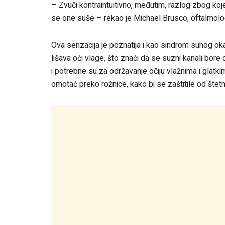
– Zvuči kontraintuitivno, međutim, razlog zbog koj
se one suše – rekao je Michael Brusco, oftalmolo
Ova senzacija je poznatija i kao sindrom suhog o
lišava oči vlage, što znači da se suzni kanali bor
i potrebne su za održavanje očiju vlažnima i glatk
omotač preko rožnice, kako bi se zaštitile od štetni