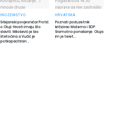
INOZEMSTVO
HRVATSKA
Srbijanski povjesničar Protić
Poznati poduzetnik
o Oluji: Hrvati imaju što
kritizirao Možemo i SDP:
slaviti. Milošević je bio
Sramotno ponašanje. Oluja
štetočina a Vučić je
im je teret…
potkapacitiran…