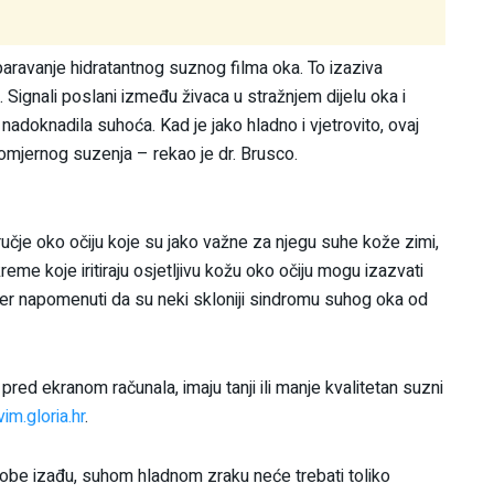
paravanje hidratantnog suznog filma oka. To izaziva
 Signali poslani između živaca u stražnjem dijelu oka i
doknadila suhoća. Kad je jako hladno i vjetrovito, ovaj
omjernog suzenja – rekao je dr. Brusco.
čje oko očiju koje su jako važne za njegu suhe kože zimi,
me koje iritiraju osjetljivu kožu oko očiju mogu izazvati
ođer napomenuti da su neki skloniji sindromu suhog oka od
e pred ekranom računala, imaju tanji ili manje kvalitetan suzni
vim.gloria.hr
.
osobe izađu, suhom hladnom zraku neće trebati toliko