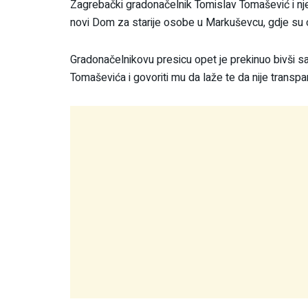
Zagrebački gradonačelnik Tomislav Tomašević i njeg
novi Dom za starije osobe u Markuševcu, gdje su o
Gradonačelnikovu presicu opet je prekinuo bivši sa
Tomaševića i govoriti mu da laže te da nije transpa