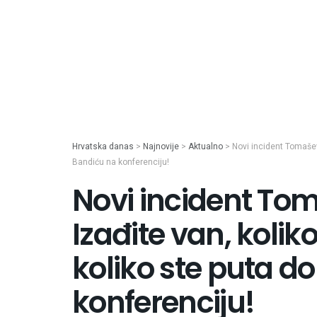
Hrvatska danas
>
Najnovije
>
Aktualno
>
Novi incident Tomaševi
Bandiću na konferenciju!
Novi incident To
Izađite van, koli
koliko ste puta do
konferenciju!