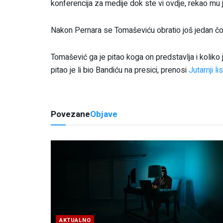
konferencija za medije dok ste vi ovdje, rekao mu
Nakon Pernara se Tomaševiću obratio još jedan čovj
Tomašević ga je pitao koga on predstavlja i koliko 
pitao je li bio Bandiću na presici, prenosi
Jutarnji lis
Povezane
Objave
AKTUALNO