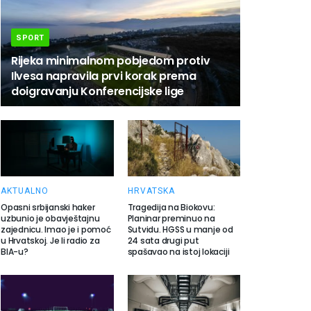
SPORT
Rijeka minimalnom pobjedom protiv
Ilvesa napravila prvi korak prema
doigravanju Konferencijske lige
AKTUALNO
HRVATSKA
Opasni srbijanski haker
Tragedija na Biokovu:
uzbunio je obavještajnu
Planinar preminuo na
zajednicu. Imao je i pomoć
Sutvidu. HGSS u manje od
u Hrvatskoj. Je li radio za
24 sata drugi put
BIA-u?
spašavao na istoj lokaciji