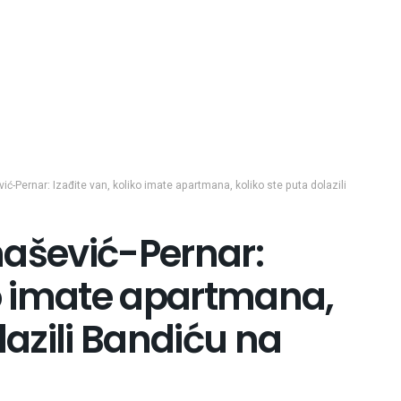
ć-Pernar: Izađite van, koliko imate apartmana, koliko ste puta dolazili
mašević-Pernar:
ko imate apartmana,
lazili Bandiću na