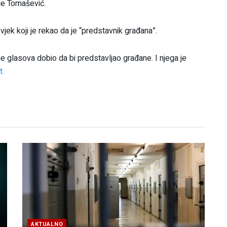
 je Tomašević.
ek koji je rekao da je “predstavnik građana”.
je glasova dobio da bi predstavljao građane. I njega je
t.
AKTUALNO