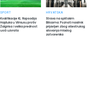
SPORT
HRVATSKA
Kvalifikacije KL: Rapsodija
Strava na splitskim
Hajduka u Vilniusu protiv
Bilicama: Poznati nasilnik
Žalgirisa i velika prednost
prijavljen zbog višestrukog
uoči uzvrata
silovanja mladog
zatvorenika