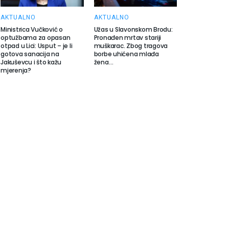
AKTUALNO
AKTUALNO
Ministrica Vučković o
Užas u Slavonskom Brodu:
optužbama za opasan
Pronađen mrtav stariji
otpad u Lici: Usput – je li
muškarac. Zbog tragova
gotova sanacija na
borbe uhićena mlađa
Jakuševcu i što kažu
žena…
mjerenja?