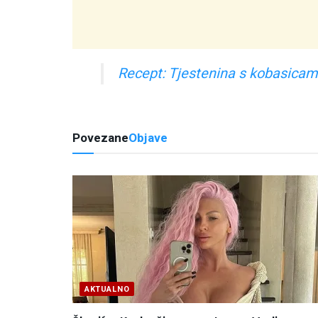
Recept: Tjestenina s kobasicam
Povezane
Objave
AKTUALNO