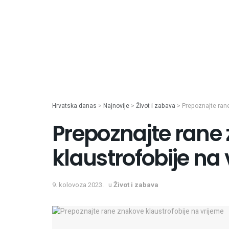
Hrvatska danas
>
Najnovije
>
Život i zabava
>
Prepoznajte rane
Prepoznajte rane
klaustrofobije na
9. kolovoza 2023.
u
Život i zabava