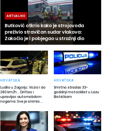
AKTUALNO
Butković otkrio kako je strojovođa
preživio stravičan sudar vlakova:
Zakočio je i pobjegao u stražnji dio
HRVATSKA
HRVATSKA
Ludilo u Zagorju: Vozio i do
Smrtno stradao 33-
280 km/h… Driftao i
godišnji motociklist u Lazu
upravljao automobilom
Bistričkom
nogama. Sve je snimio….