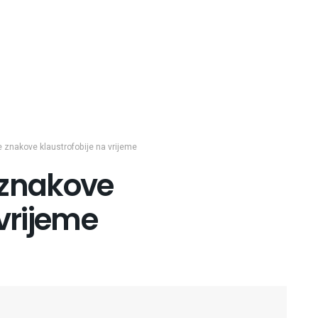
 znakove klaustrofobije na vrijeme
 znakove
 vrijeme