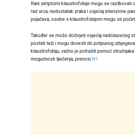
Rani simptomi klaustrofobije mogu se razlikovati 
rad srca, nedostatak zraka i osjećaj intenzivne pani
pojačava, osobe s klaustrofobijom mogu se početi o
Također se može doživjeti osjećaj nadolazećeg s
postati teži i mogu dovesti do potpunog izbjegavan
klaustrofobiju, važno je potražiti pomoć stručnjaka
mogućnosti liječenja, prenosi
N1
.