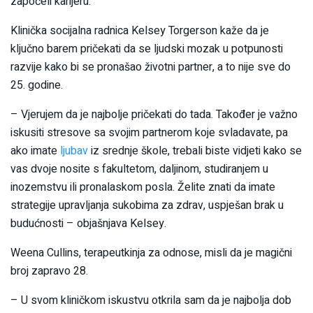
započeli karijeru.
Klinička socijalna radnica Kelsey Torgerson kaže da je
ključno barem pričekati da se ljudski mozak u potpunosti
razvije kako bi se pronašao životni partner, a to nije sve do
25. godine.
– Vjerujem da je najbolje pričekati do tada. Također je važno
iskusiti stresove sa svojim partnerom koje svladavate, pa
ako imate
ljubav
iz srednje škole, trebali biste vidjeti kako se
vas dvoje nosite s fakultetom, daljinom, studiranjem u
inozemstvu ili pronalaskom posla. Želite znati da imate
strategije upravljanja sukobima za zdrav, uspješan brak u
budućnosti – objašnjava Kelsey.
Weena Cullins, terapeutkinja za odnose, misli da je magični
broj zapravo 28.
– U svom kliničkom iskustvu otkrila sam da je najbolja dob