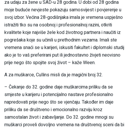
za udaju za žene u SAD-u 28 godina. U dobi od 28 godina
moje buduće nevjeste pokazuju samosvijest i povjerenje u
svoj izbor. Većina 28-godišnjaka imala je vremena uspješno
istražiti tko su na osobnoj i profesionalnoj razini, otkriti
kvalitete koje najviše žele kod životnog partnera i naučiti iz
pogrešaka koje su učinili u prethodnim vezama. Imali ste
vremena snaći se u karijeri, iskusiti fakultet i diplomski studij
ako je to vaš preferirani put ili jednostavno živjeti neovisno
prije nego što spojite svoj život – kaže Ween.
A za muškarce, Cullins misli da je magični broj 32.
– Čekanje do 32. godine daje muškarcima priliku da se
smjeste u karijeru i potencijalno nastave profesionalno
napredovati prije nego što se vjenčaju. Također im daje
priliku da se društveno i emocionalno razviju kroz
samostalan život i zabavljanje. Do 32. godine mnogi su
muškarci proveli dovoljno vremena na društvenoj sceni da bi