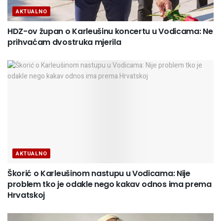
AKTUALNO
HDZ-ov župan o Karleušinu koncertu u Vodicama: Ne
prihvaćam dvostruka mjerila
AKTUALNO
Škorić o Karleušinom nastupu u Vodicama: Nije
problem tko je odakle nego kakav odnos ima prema
Hrvatskoj