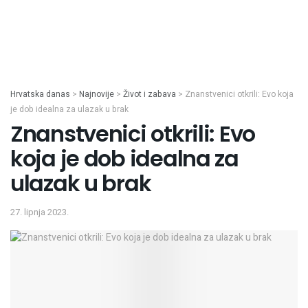
Hrvatska danas
>
Najnovije
>
Život i zabava
>
Znanstvenici otkrili: Evo koja
je dob idealna za ulazak u brak
Znanstvenici otkrili: Evo
koja je dob idealna za
ulazak u brak
27. lipnja 2023.