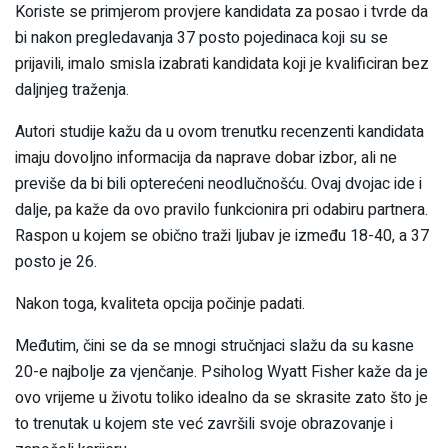
Koriste se primjerom provjere kandidata za posao i tvrde da
bi nakon pregledavanja 37 posto pojedinaca koji su se
prijavili, imalo smisla izabrati kandidata koji je kvalificiran bez
daljnjeg traženja.
Autori studije kažu da u ovom trenutku recenzenti kandidata
imaju dovoljno informacija da naprave dobar izbor, ali ne
previše da bi bili opterećeni neodlučnošću. Ovaj dvojac ide i
dalje, pa kaže da ovo pravilo funkcionira pri odabiru partnera.
Raspon u kojem se obično traži ljubav je između 18-40, a 37
posto je 26.
Nakon toga, kvaliteta opcija počinje padati.
Međutim, čini se da se mnogi stručnjaci slažu da su kasne
20-e najbolje za vjenčanje. Psiholog Wyatt Fisher kaže da je
ovo vrijeme u životu toliko idealno da se skrasite zato što je
to trenutak u kojem ste već završili svoje obrazovanje i