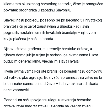
kilometara okupiranog hrvatskog teritorija, čime je omogućen
povratak prognanika u zapadnu Slavoniju.
Slaveći našu pobjedu, posebno se prisjećamo 51 hrvatskog
branitelja čiji je život zaustavljen u Bljesku, kao i svih
poginulih, nestalih i umrlih hrvatskih branitelja – njihovom
krvlju plaćena je naša sloboda.
Njihova žrtva ugrađena je u temelje hrvatske države, a
njihovo domoljublje trajno je nadahnuće svima nama i uzor
budućim generacijama. Vječna im slava i hvala!
Hvala svima vama koji ste branili i oslobađali našu domovinu
od velikosrpke agresije. Bez vaše spremnosti na žrtvu ne bi
bilo ni naše samostalne države – to hrvatski narod nikada
neće zaboraviti.
Ponosni na našu povijesnu ulogu u stvaranju hrvatske
države, izvjesimo zastave u sjećanje na veličanstvenu