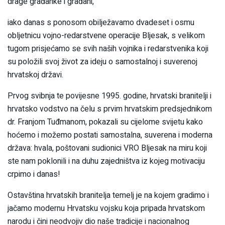
drage građanke i građani,
iako danas s ponosom obilježavamo dvadeset i osmu
obljetnicu vojno-redarstvene operacije Bljesak, s velikom
tugom prisjećamo se svih naših vojnika i redarstvenika koji
su položili svoj život za ideju o samostalnoj i suverenoj
hrvatskoj državi.
Prvog svibnja te povijesne 1995. godine, hrvatski branitelji i
hrvatsko vodstvo na čelu s prvim hrvatskim predsjednikom
dr. Franjom Tuđmanom, pokazali su cijelome svijetu kako
hoćemo i možemo postati samostalna, suverena i moderna
država: hvala, poštovani sudionici VRO Bljesak na miru koji
ste nam poklonili i na duhu zajedništva iz kojeg motivaciju
crpimo i danas!
Ostavština hrvatskih branitelja temelj je na kojem gradimo i
jačamo modernu Hrvatsku vojsku koja pripada hrvatskom
narodu i čini neodvojiv dio naše tradicije i nacionalnog