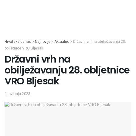
Hrvatska danas
>
Najnovije
>
Aktualno
>
Državni vrh na obilježavanju 28.
obljetnice VRO Bljesak
Državni vrh na
obilježavanju 28. obljetnice
VRO Bljesak
1. svibnja 2023.