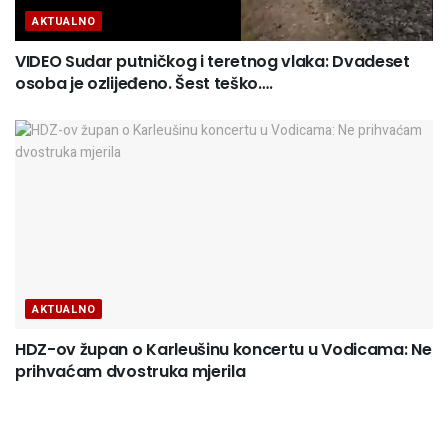
AKTUALNO
VIDEO Sudar putničkog i teretnog vlaka: Dvadeset
osoba je ozlijeđeno. Šest teško….
AKTUALNO
HDZ-ov župan o Karleušinu koncertu u Vodicama: Ne
prihvaćam dvostruka mjerila