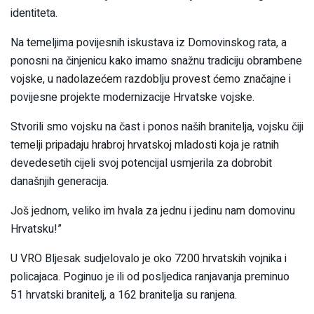
identiteta.
Na temeljima povijesnih iskustava iz Domovinskog rata, a
ponosni na činjenicu kako imamo snažnu tradiciju obrambene
vojske, u nadolazećem razdoblju provest ćemo značajne i
povijesne projekte modernizacije Hrvatske vojske.
Stvorili smo vojsku na čast i ponos naših branitelja, vojsku čiji
temelji pripadaju hrabroj hrvatskoj mladosti koja je ratnih
devedesetih cijeli svoj potencijal usmjerila za dobrobit
današnjih generacija.
Još jednom, veliko im hvala za jednu i jedinu nam domovinu
Hrvatsku!”
U VRO Bljesak sudjelovalo je oko 7200 hrvatskih vojnika i
policajaca. Poginuo je ili od posljedica ranjavanja preminuo
51 hrvatski branitelj, a 162 branitelja su ranjena.