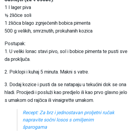
1 l lager piva
½ žličice soli
1 žličica blago zgnječenih bobica pimenta
500 g velikih, smrznutih, prokuhanih kozica
Postupak:
1. U veliki lonac stavi pivo, sol i bobice pimenta te pusti sve
da proključa.
2. Poklopi i kuhaj 5 minuta. Makni s vatre.
3. Dodaj kozice i pusti da se natapaju u tekućini dok se ona
hladi. Procijedi i posluži kao predjelo ili kao prvo glavno jelo
s umakom od rajčica ili vinaigrette umakom.
Recept: Za brz i jednostavan proljetni ručak
napravite sočni losos s omiljenim
šparogama