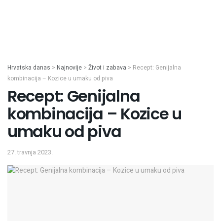
Hrvatska danas
>
Najnovije
>
Život i zabava
>
Recept: Genijalna
kombinacija – Kozice u umaku od piva
Recept: Genijalna
kombinacija – Kozice u
umaku od piva
27. travnja 2023.