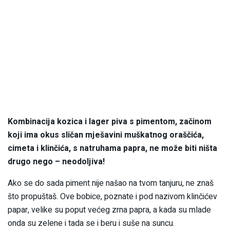
Kombinacija kozica i lager piva s pimentom, začinom
koji ima okus sličan mješavini muškatnog oraščića,
cimeta i klinčića, s natruhama papra, ne može biti ništa
drugo nego – neodoljiva!
Ako se do sada piment nije našao na tvom tanjuru, ne znaš
što propuštaš. Ove bobice, poznate i pod nazivom klinčićev
papar, velike su poput većeg zrna papra, a kada su mlade
onda su zelene i tada se i beru i suše na suncu.