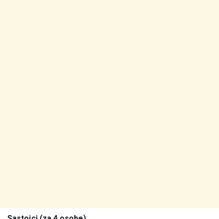
Sastojci (za 4 osobe)
: