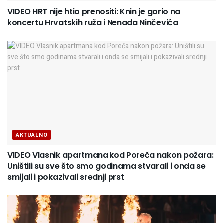
VIDEO HRT nije htio prenositi: Knin je gorio na
koncertu Hrvatskih ruža i Nenada Ninčevića
AKTUALNO
VIDEO Vlasnik apartmana kod Poreča nakon požara:
Uništili su sve što smo godinama stvarali i onda se
smijali i pokazivali srednji prst