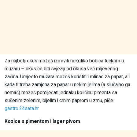
Za najbolji okus možeš izmrviti nekoliko bobica tučkom u
mužaru – okus će biti svježiji od okusa već mljevenog
začina. Umjesto mužara možeš koristiti i mlinac za papar, a i
kada ti treba zamjena za papar u nekim jelima (a slučajno ga
nemaš) možeš pomiješati jednaku količinu pimenta sa
sušenim zelenim, bijelim i crnim paprom u zrnu, piše
gastro.24sata.hr
.
Kozice s pimentom i lager pivom