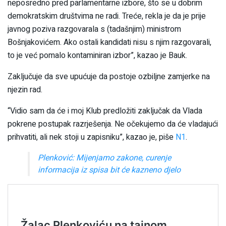
neposredno pred parlamentarne izbore, što se u dobrim
demokratskim društvima ne radi. Treće, rekla je da je prije
javnog poziva razgovarala s (tadašnjim) ministrom
Bošnjakovićem. Ako ostali kandidati nisu s njim razgovarali,
to je već pomalo kontaminiran izbor”, kazao je Bauk.
Zaključuje da sve upućuje da postoje ozbiljne zamjerke na
njezin rad.
“Vidio sam da će i moj Klub predložiti zaključak da Vlada
pokrene postupak razrješenja. Ne očekujemo da će vladajući
prihvatiti, ali nek stoji u zapisniku”, kazao je, piše
N1
.
Plenković: Mijenjamo zakone, curenje
informacija iz spisa bit će kazneno djelo