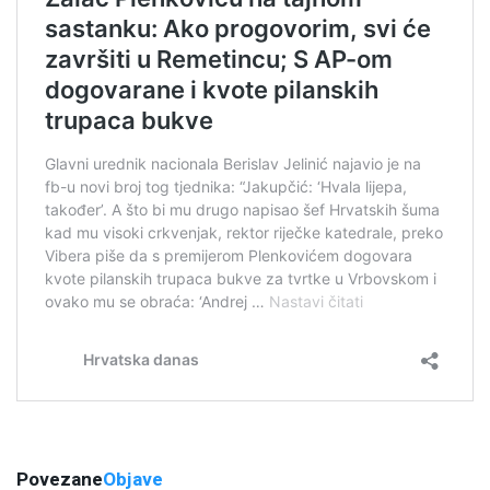
Povezane
Objave