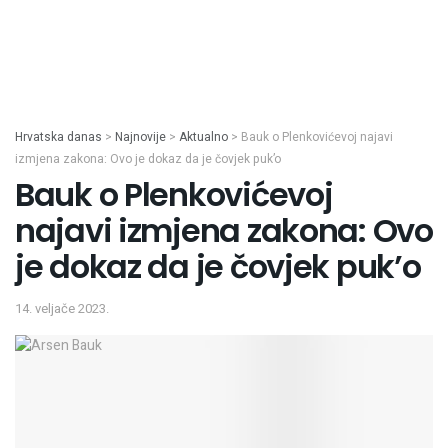
Hrvatska danas
>
Najnovije
>
Aktualno
>
Bauk o Plenkovićevoj najavi
izmjena zakona: Ovo je dokaz da je čovjek puk’o
Bauk o Plenkovićevoj
najavi izmjena zakona: Ovo
je dokaz da je čovjek puk’o
14. veljače 2023.