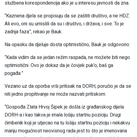
službena korespondencija ako je u interesu javnosti da zna.
“Kaznena djela se propisuju da se zaštiti društvo, a ne HDZ.
Ali evo, oni su umislili da su i društvo, i država, i sve. To je
zadnja faza”, rekao je Bauk.
Na opasku da djeluje dosta optimistično, Bauk je odgovorio:
“Kada vidim da se jedan režim raspada, ne možete biti nego
optimistični. Ovo je dokaz da je čovjek puk’o, baš ga
pogađa.”
Vezano uz da oporba vrši pritisak na DORH, poručio je da se
niti jedno propitivanje ne može nazvati pritiskom.
“Gospođa Zlata Hrvoj Šipek je došla iz građanskog dijela
DORH-a i kao takva je imala lošiju startnu poziciju. Drugi
čimbenik koji je utjecao na tu lošiju startnu poziciju i nekakvu
manju mogućnost neovisnog rada jest to što je imenovana