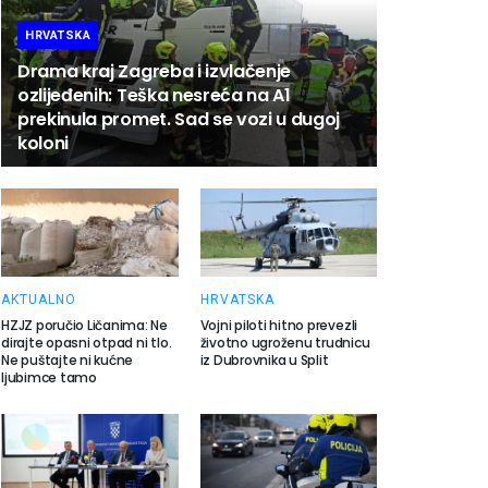
HRVATSKA
Drama kraj Zagreba i izvlačenje
ozlijeđenih: Teška nesreća na A1
prekinula promet. Sad se vozi u dugoj
koloni
AKTUALNO
HRVATSKA
HZJZ poručio Ličanima: Ne
Vojni piloti hitno prevezli
dirajte opasni otpad ni tlo.
životno ugroženu trudnicu
Ne puštajte ni kućne
iz Dubrovnika u Split
ljubimce tamo