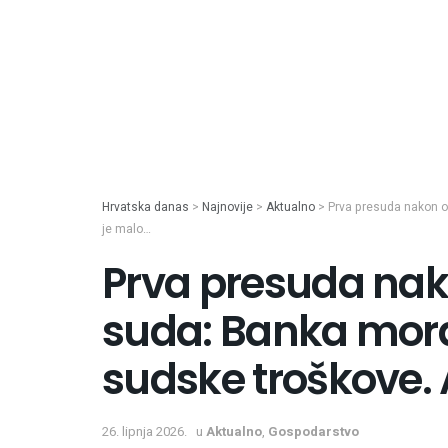
Hrvatska danas
>
Najnovije
>
Aktualno
>
Prva presuda nakon od
je malo…
Prva presuda na
suda: Banka mora 
sudske troškove. A
26. lipnja 2026.
u
Aktualno
,
Gospodarstvo