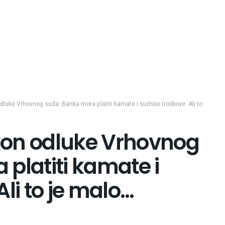
luke Vrhovnog suda: Banka mora platiti kamate i sudske troškove. Ali to
kon odluke Vrhovnog
platiti kamate i
li to je malo…