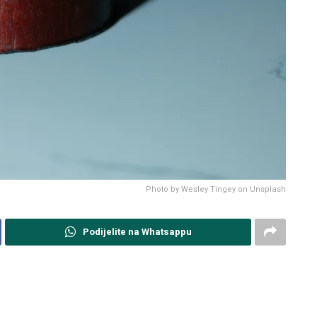
Photo by Wesley Tingey on Unsplash
Podijelite na Whatsappu