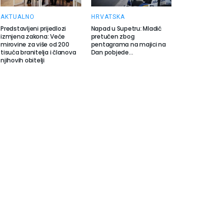
AKTUALNO
HRVATSKA
Predstavljeni prijedlozi
Napad u Supetru: Mladić
izmjena zakona: Veće
pretučen zbog
mirovine za više od 200
pentagrama na majici na
tisuća branitelja i članova
Dan pobjede…
njihovih obitelji