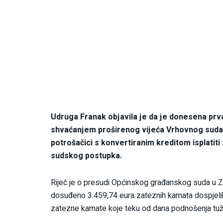
Udruga Franak objavila je da je donesena pr
shvaćanjem proširenog vijeća Vrhovnog suda
potrošačici s konvertiranim kreditom isplatiti
sudskog postupka.
Riječ je o presudi Općinskog građanskog suda u Zag
dosuđeno 3.459,74 eura zateznih kamata dospjeli
zatezne kamate koje teku od dana podnošenja tuž