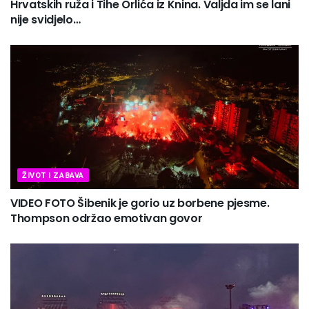
Hrvatskih ruža i Tihe Orlića iz Knina. Valjda im se lani
nije svidjelo…
ŽIVOT I ZABAVA
VIDEO FOTO Šibenik je gorio uz borbene pjesme.
Thompson održao emotivan govor