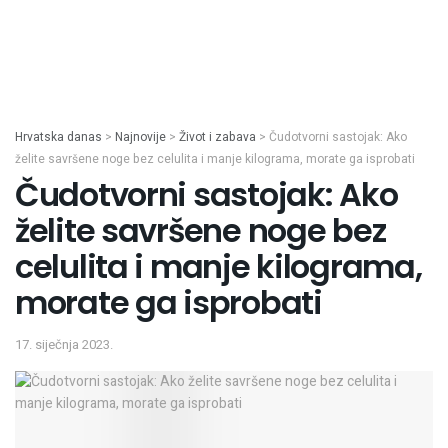
Hrvatska danas
>
Najnovije
>
Život i zabava
>
Čudotvorni sastojak: Ako
želite savršene noge bez celulita i manje kilograma, morate ga isprobati
Čudotvorni sastojak: Ako
želite savršene noge bez
celulita i manje kilograma,
morate ga isprobati
17. siječnja 2023.