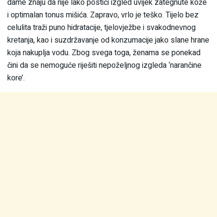
dame znaju da nije lako postići izgled uvijek zategnute kože
i optimalan tonus mišića. Zapravo, vrlo je teško. Tijelo bez
celulita traži puno hidratacije, tjelovježbe i svakodnevnog
kretanja, kao i suzdržavanje od konzumacije jako slane hrane
koja nakuplja vodu. Zbog svega toga, ženama se ponekad
čini da se nemoguće riješiti nepoželjnog izgleda ‘narančine
kore’.