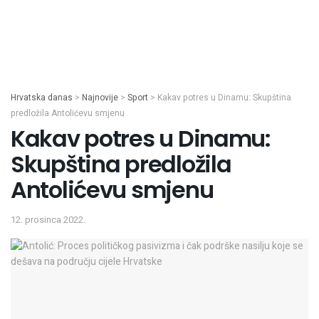
Hrvatska danas
>
Najnovije
>
Sport
>
Kakav potres u Dinamu: Skupština
predložila Antolićevu smjenu
Kakav potres u Dinamu:
Skupština predložila
Antolićevu smjenu
12. prosinca 2022.