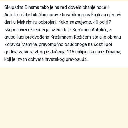
Skupština Dinama tako je na red dovela pitanje hoće li
Antolić i dalje biti član uprave hrvatskog prvaka ili su njegovi
dani u Maksimiru odbrojani. Kako saznajemo, 40 od 67
skupštinara okrenula je palac dole Krešimiru Antoliću, a
grupa ljudi predvođena Krešimirem Rožićem stala je obranu
Zdravka Mamića, pravomoćno osuđenoga na šest i pol
godina zatvora zbog izvlačenja 116 milijuna kuna iz Dinama,
koji je izvan dohvata hrvatskog pravosuđa.