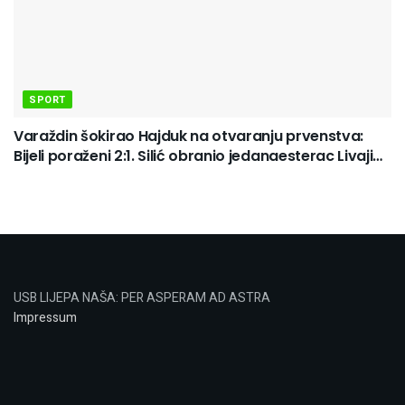
SPORT
Varaždin šokirao Hajduk na otvaranju prvenstva:
Bijeli poraženi 2:1. Silić obranio jedanaesterac Livaji…
USB LIJEPA NAŠA: PER ASPERAM AD ASTRA
Impressum