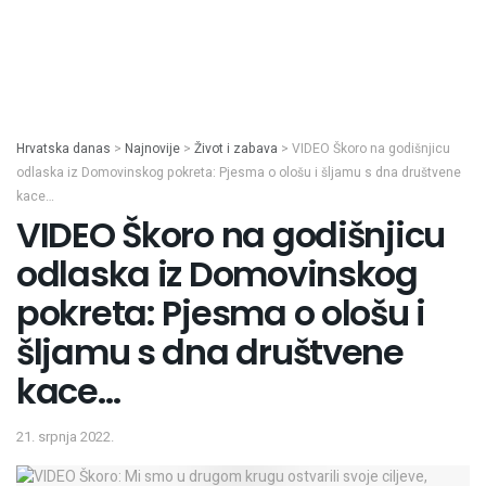
Hrvatska danas
>
Najnovije
>
Život i zabava
>
VIDEO Škoro na godišnjicu
odlaska iz Domovinskog pokreta: Pjesma o ološu i šljamu s dna društvene
kace…
VIDEO Škoro na godišnjicu
odlaska iz Domovinskog
pokreta: Pjesma o ološu i
šljamu s dna društvene
kace…
21. srpnja 2022.