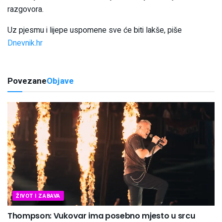
razgovora.
Uz pjesmu i lijepe uspomene sve će biti lakše, piše
Dnevnik.hr
Povezane
Objave
ŽIVOT I ZABAVA
Thompson: Vukovar ima posebno mjesto u srcu