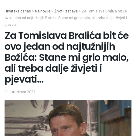
Hrvatska danas
>
Najnovije
>
Život i zabava
>
Za Tomislava Bralića bit će
ovo jedan od najtužnijih Božića: Stane mi grlo malo, ali treba dalje živjeti i
pjevati…
Za Tomislava Bralića bit će
ovo jedan od najtužnijih
Božića: Stane mi grlo malo,
ali treba dalje živjeti i
pjevati…
11. prosinca 2021.