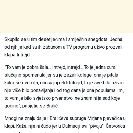
Skupilo se u tim desetljećima i smiješnih anegdota. Jedna
od njih je kad su ih zabunom u TV programu uživo prozvali
klapa Intrejd.
”To vam je dobra šala… Intrejd, intrejd… To je jedna cura
slučajno spomenula jer su je zezali kolege, ona je pitala
kako se ovo čita, oni su joj rekli Intrejd, to je sve bilo uživo i
nije više bilo ponavljanja i od tog dana je ona popularna i mi,
to vam je bilo svjetsko prvenstvo, ne znam ni ja sad koje
godine”, prisjetio se Bralić.
Mnogi ne znaju da je i Bralićeva supruga Mirjana pjevačica u
klapi. Kaže, nije ni čudo jer u Dalmaciji svi ”pivaju”. Četvorica