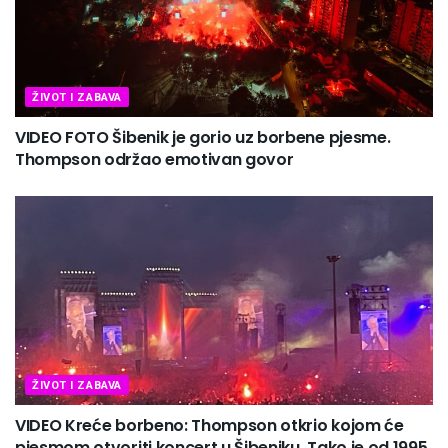
ŽIVOT I ZABAVA
VIDEO FOTO Šibenik je gorio uz borbene pjesme.
Thompson održao emotivan govor
ŽIVOT I ZABAVA
VIDEO Kreće borbeno: Thompson otkrio kojom će
pjesmom otvoriti koncert u Šibeniku. Tako je od 1995.