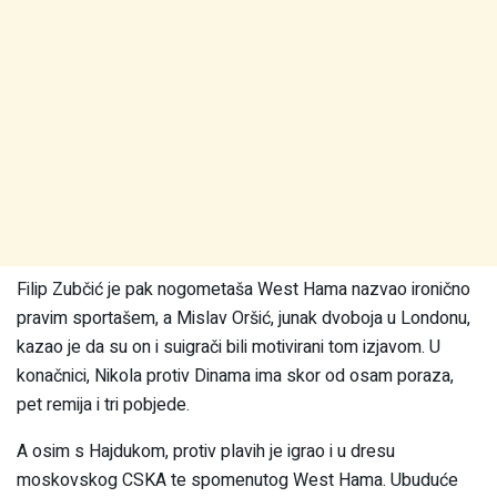
Filip Zubčić je pak nogometaša West Hama nazvao ironično
pravim sportašem, a Mislav Oršić, junak dvoboja u Londonu,
kazao je da su on i suigrači bili motivirani tom izjavom. U
konačnici, Nikola protiv Dinama ima skor od osam poraza,
pet remija i tri pobjede.
A osim s Hajdukom, protiv plavih je igrao i u dresu
moskovskog CSKA te spomenutog West Hama. Ubuduće