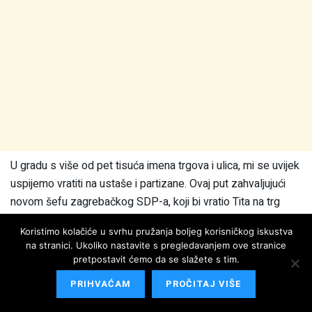
U gradu s više od pet tisuća imena trgova i ulica, mi se uvijek
uspijemo vratiti na ustaše i partizane. Ovaj put zahvaljujući
novom šefu zagrebačkog SDP-a, koji bi vratio Tita na trg
kojeg službenim imenom nitko ne zove.
Koristimo kolačiće u svrhu pružanja boljeg korisničkog iskustva
na stranici. Ukoliko nastavite s pregledavanjem ove stranice
“Je li te više briga kako se zove ovaj Trg? Pa iskreno nisam
pretpostavit ćemo da se slažete s tim.
baš ni razmišljao”, smije se Luka Ninčević iz Zagreba. Emil
PRIHVAĆAM
PROČITAJ VIŠE
Štajduhar, pak, ima jasan stav: “To je apsurdno, taj dotični je
kriv za tolike smrti”.