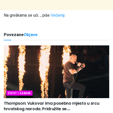
Na greškama se uči…, piše
Večernji
.
Povezane
Objave
ŽIVOT I ZABAVA
Thompson: Vukovar ima posebno mjesto u srcu
hrvatskog naroda. Pridružite se….