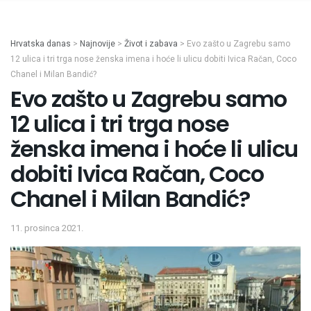
Hrvatska danas
>
Najnovije
>
Život i zabava
>
Evo zašto u Zagrebu samo
12 ulica i tri trga nose ženska imena i hoće li ulicu dobiti Ivica Račan, Coco
Chanel i Milan Bandić?
Evo zašto u Zagrebu samo
12 ulica i tri trga nose
ženska imena i hoće li ulicu
dobiti Ivica Račan, Coco
Chanel i Milan Bandić?
11. prosinca 2021.