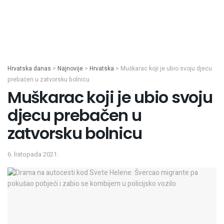
Hrvatska danas
>
Najnovije
>
Hrvatska
>
Muškarac koji je ubio svoju djecu
prebačen u zatvorsku bolnicu
Muškarac koji je ubio svoju
djecu prebačen u
zatvorsku bolnicu
6. listopada 2021.