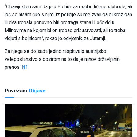
“Obaviješten sam da je u Bolnici za osobe lišene slobode, ali
još se nisam čuo s njim. Iz policije su me zvali da bi kroz dan
ili dva trebala ponovno biti pretraga stana ili očevid u
Mlinovima na kojem bi on trebao prisustvovati, ali to treba
vidjeti s bolnicom”, rekao je odvjetnik za Jutarnji.
Za njega se do sada jedino raspitivalo austrijsko
veleposlanstvo s obzirom na to da je njihov državljanin,
prenosi
N1
.
Povezane
Objave