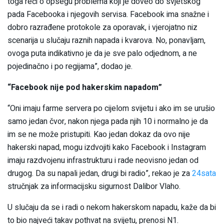
toga reći o opsegu problema koji je doveo do svjetskog
pada Facebooka i njegovih servisa. Facebook ima snažne i
dobro razrađene protokole za oporavak, i vjerojatno niz
scenarija u slučaju raznih napada i kvarova. No, ponavljam,
ovoga puta indikativno je da je sve palo odjednom, a ne
pojedinačno i po regijama”, dodao je.
“Facebook nije pod hakerskim napadom”
“Oni imaju farme servera po cijelom svijetu i ako im se urušio
samo jedan čvor, nakon njega pada njih 10 i normalno je da
im se ne može pristupiti. Kao jedan dokaz da ovo nije
hakerski napad, mogu izdvojiti kako Facebook i Instagram
imaju razdvojenu infrastrukturu i rade neovisno jedan od
drugog. Da su napali jedan, drugi bi radio”, rekao je za
24sata
stručnjak za informacijsku sigurnost Dalibor Vlaho.
U slučaju da se i radi o nekom hakerskom napadu, kaže da bi
to bio najveći takav pothvat na svijetu, prenosi N1.