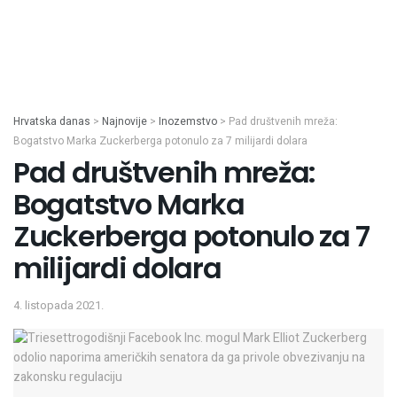
Hrvatska danas
>
Najnovije
>
Inozemstvo
>
Pad društvenih mreža:
Bogatstvo Marka Zuckerberga potonulo za 7 milijardi dolara
Pad društvenih mreža:
Bogatstvo Marka
Zuckerberga potonulo za 7
milijardi dolara
4. listopada 2021.