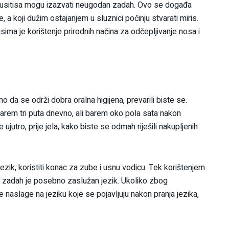
sinusitisa mogu izazvati neugodan zadah. Ovo se događa
e, a koji dužim ostajanjem u sluznici počinju stvarati miris.
ima je korištenje prirodnih načina za odčepljivanje nosa i
 da se održi dobra oralna higijena, prevarili biste se.
barem tri puta dnevno, ali barem oko pola sata nakon
ujutro, prije jela, kako biste se odmah riješili nakupljenih
jezik, koristiti konac za zube i usnu vodicu. Tek korištenjem
Za zadah je posebno zaslužan jezik. Ukoliko zbog
 naslage na jeziku koje se pojavljuju nakon pranja jezika,