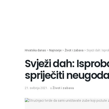
Hrvatska danas
>
Najnovije
>
Život i zabava
>
Svježi dah: Ispr
Svježi dah: Isprob
spriječiti neugod
21. svibnja 2021.
u
Život i zabava