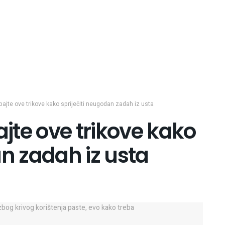
obajte ove trikove kako spriječiti neugodan zadah iz usta
ajte ove trikove kako
an zadah iz usta