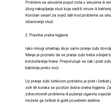
Problemi sa sinusima poput cista u sinusima ili 
zbog nakupljanja sluzi koja sadrži viruse ili bakterij
Koristan savjet za svjež dah kod problema sa sinus
izbacivanja sluzi.
2. Pravilna oralna higijena
Iako mnogi smatraju da je samo pranje zubi dovoljno
Manje je poznato da se pranje zubi treba odvijati 
konzumiranja hrane. Preporučuje se čak i prati zube 
bakterija preko noći.
Uz pranje zubi četkicom potrebno je prati i četkati 
svih tih koraka se postiže dobra oralna higijena. 
zdravstvenih problema ili pušenja cigareta osjećate
možete ga četkati ili guliti posebnim alatima.