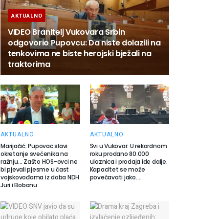
AKTUALNO
VIDEO Branitelj Vukovara Srbin
odgovorio Pupovcu: Da niste dolazili na
tenkovima ne biste herojski bježali na
traktorima
AKTUALNO
AKTUALNO
Marijačić: Pupovac slavi
Svi u Vukovar: U rekordnom
okretanje svećenika na
roku prodano 80.000
ražnju… Zašto HOS-ovci ne
ulaznica i prodaja ide dalje.
bi pjevali pjesme u čast
Kapacitet se može
vojskovođama iz doba NDH
povećavati jako….
Juri i Bobanu