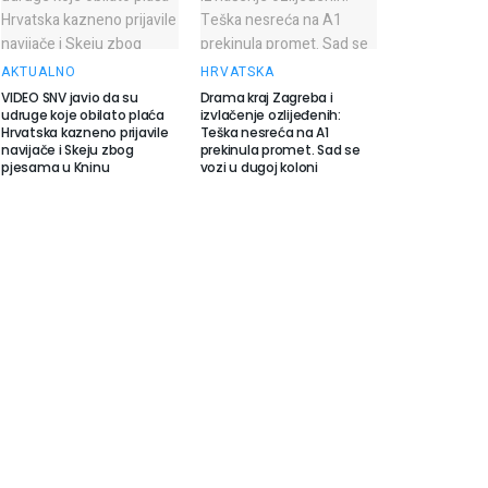
AKTUALNO
HRVATSKA
VIDEO SNV javio da su
Drama kraj Zagreba i
udruge koje obilato plaća
izvlačenje ozlijeđenih:
Hrvatska kazneno prijavile
Teška nesreća na A1
navijače i Skeju zbog
prekinula promet. Sad se
pjesama u Kninu
vozi u dugoj koloni