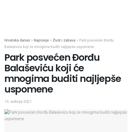
Hrvatska danas
>
Najnovije
>
Život i zabava
>
Park posvećen Đorđu
Balaševiću koji će mnogima buditi najljepše uspomene
Park posvećen Đorđu
Balaševiću koji će
mnogima buditi najljepše
uspomene
15. svibnja 2021.