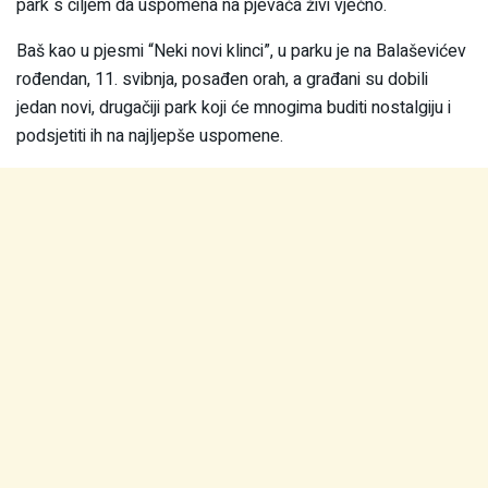
park s ciljem da uspomena na pjevača živi vječno.
Baš kao u pjesmi “Neki novi klinci”, u parku je na Balaševićev
rođendan, 11. svibnja, posađen orah, a građani su dobili
jedan novi, drugačiji park koji će mnogima buditi nostalgiju i
podsjetiti ih na najljepše uspomene.