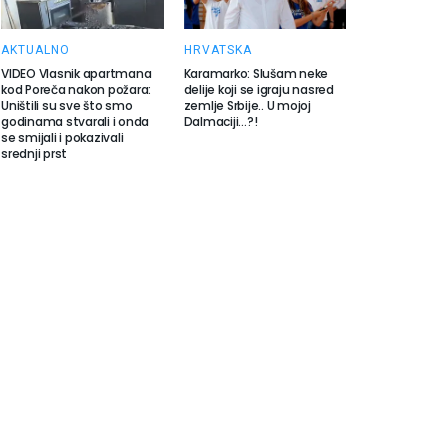
AKTUALNO
HRVATSKA
VIDEO Vlasnik apartmana
Karamarko: Slušam neke
kod Poreča nakon požara:
delije koji se igraju nasred
Uništili su sve što smo
zemlje Srbije.. U mojoj
godinama stvarali i onda
Dalmaciji…?!
se smijali i pokazivali
srednji prst