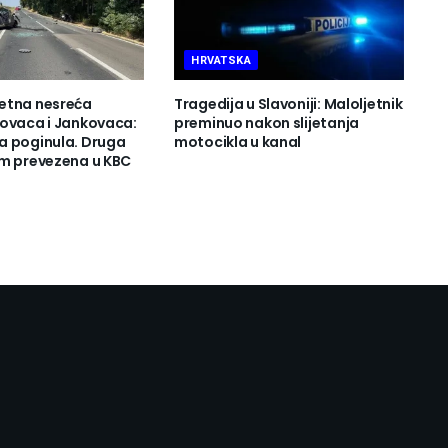
HRVATSKA
etna nesreća
Tragedija u Slavoniji: Maloljetnik
ovaca i Jankovaca:
preminuo nakon slijetanja
a poginula. Druga
motocikla u kanal
m prevezena u KBC