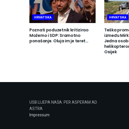
HRVATSKA
HRVATSKA
Poznati poduzetnik kritizirao
Teška prom
Možemo i SDP: Sramotno
između Mirk
ponašanje. Oluja im je teret…
Jedna osob
helikoptero
Osijek
USB LIJEPA NAŠA: PER ASPERAM AD
ASTRA
Impressum