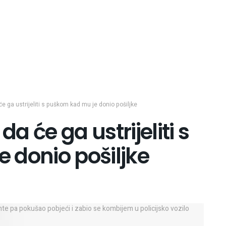
će ga ustrijeliti s puškom kad mu je donio pošiljke
da će ga ustrijeliti s
 donio pošiljke