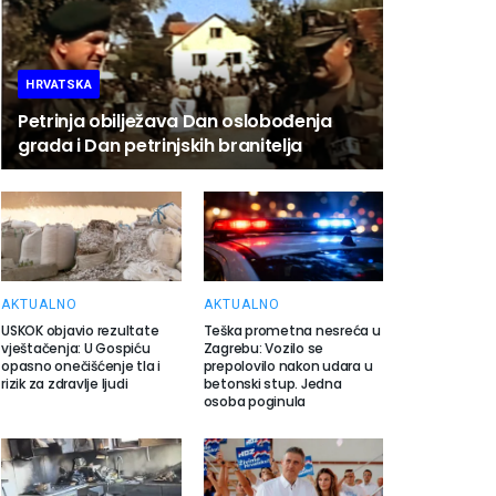
HRVATSKA
Petrinja obilježava Dan oslobođenja
grada i Dan petrinjskih branitelja
AKTUALNO
AKTUALNO
USKOK objavio rezultate
Teška prometna nesreća u
vještačenja: U Gospiću
Zagrebu: Vozilo se
opasno onečišćenje tla i
prepolovilo nakon udara u
rizik za zdravlje ljudi
betonski stup. Jedna
osoba poginula