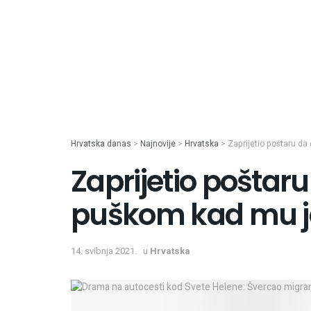
Hrvatska danas
>
Najnovije
>
Hrvatska
>
Zaprijetio poštaru da 
Zaprijetio poštaru 
puškom kad mu je
14. svibnja 2021.
u
Hrvatska