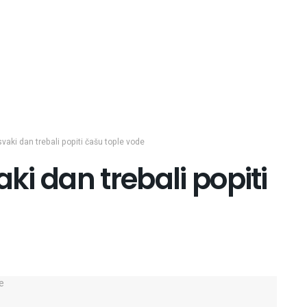
vaki dan trebali popiti čašu tople vode
aki dan trebali popiti