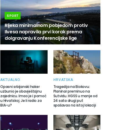
SPORT
Rijeka minimalnom pobjedom protiv
Ilvesa napravila prvi korak prema
doigravanju Konferencijske lige
AKTUALNO
HRVATSKA
Opasni srbijanski haker
Tragedija na Biokovu:
uzbunio je obavještajnu
Planinar preminuo na
zajednicu. Imao je i pomoć
Sutvidu. HGSS u manje od
u Hrvatskoj. Je li radio za
24 sata drugi put
BIA-u?
spašavao na istoj lokaciji