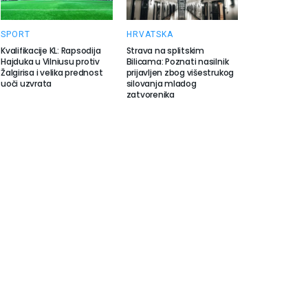
SPORT
HRVATSKA
Kvalifikacije KL: Rapsodija
Strava na splitskim
Hajduka u Vilniusu protiv
Bilicama: Poznati nasilnik
Žalgirisa i velika prednost
prijavljen zbog višestrukog
uoči uzvrata
silovanja mladog
zatvorenika