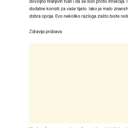
dovoljno hranjivih tvari i da se bori protiv infekcij
dodatne korisiti za vaše tijelo. Iako je malo znanst
dobra opcija. Evo nekoliko razloga zašto biste redov
Zdravija probava