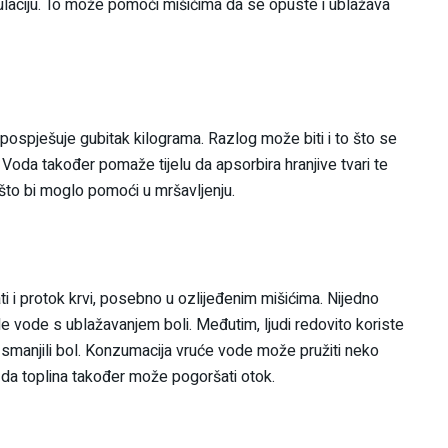
rkulaciju. To može pomoći mišićima da se opuste i ublažava
e pospješuje gubitak kilograma. Razlog može biti i to što se
 Voda također pomaže tijelu da apsorbira hranjive tvari te
što bi moglo pomoći u mršavljenju.
i i protok krvi, posebno u ozlijeđenim mišićima. Nijedno
le vode s ublažavanjem boli. Međutim, ljudi redovito koriste
manjili bol. Konzumacija vruće vode može pružiti neko
i da toplina također može pogoršati otok.