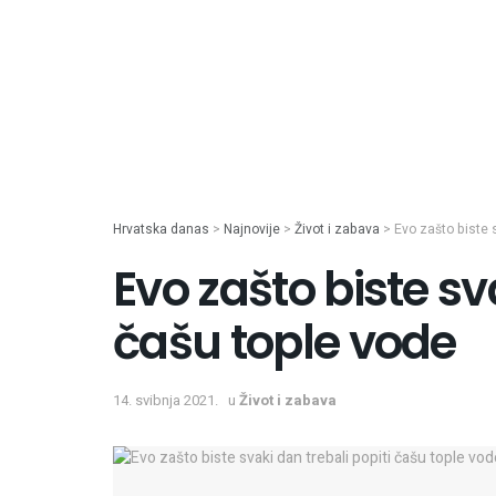
Hrvatska danas
>
Najnovije
>
Život i zabava
>
Evo zašto biste s
Evo zašto biste sv
čašu tople vode
14. svibnja 2021.
u
Život i zabava