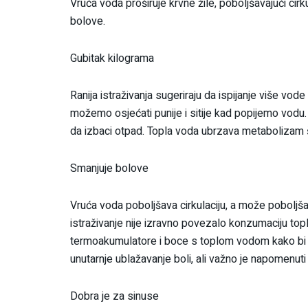
Vruća voda proširuje krvne žile, poboljšavajući ci
bolove.
Gubitak kilograma
Ranija istraživanja sugeriraju da ispijanje više vod
možemo osjećati punije i sitije kad popijemo vodu.
da izbaci otpad. Topla voda ubrzava metabolizam 
Smanjuje bolove
Vruća voda poboljšava cirkulaciju, a može poboljšat
istraživanje nije izravno povezalo konzumaciju top
termoakumulatore i boce s toplom vodom kako bi s
unutarnje ublažavanje boli, ali važno je napomenut
Dobra je za sinuse