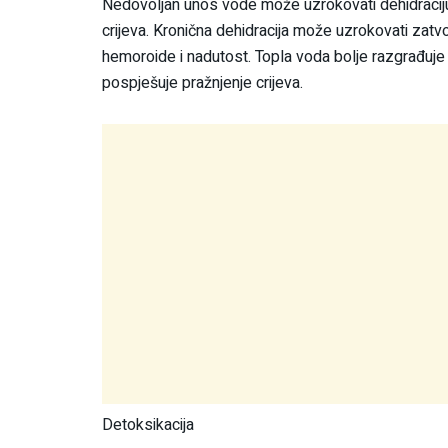
Nedovoljan unos vode može uzrokovati dehidraciju,
crijeva. Kronična dehidracija može uzrokovati zatv
hemoroide i nadutost. Topla voda bolje razgrađuje
pospješuje pražnjenje crijeva.
Detoksikacija