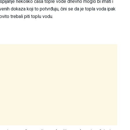
a. Ispijanje nekoliko čaša tople vode dnevno moglo bi imati i
venih dokaza koji to potvrđuju, čini se da je topla voda ipak
ito trebali piti toplu vodu.