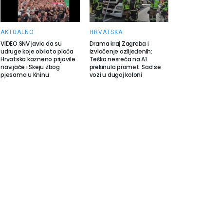
AKTUALNO
HRVATSKA
VIDEO SNV javio da su
Drama kraj Zagreba i
udruge koje obilato plaća
izvlačenje ozlijeđenih:
Hrvatska kazneno prijavile
Teška nesreća na A1
navijače i Skeju zbog
prekinula promet. Sad se
pjesama u Kninu
vozi u dugoj koloni