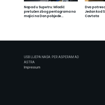
Napad u Supetru: Mladić
Dva potresa 
pretučen zbog pentagrama na
Jedan kod Se
majici na Dan pobjede…
Cavtata
USB LIJEPA NAŠA: PER ASPERAM AD
ASTRA
Impressum