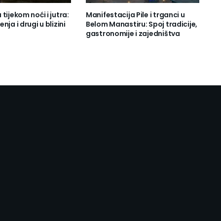
tijekom noći i jutra:
Manifestacija Pile i trganci u
nja i drugi u blizini
Belom Manastiru: Spoj tradicije,
gastronomije i zajedništva