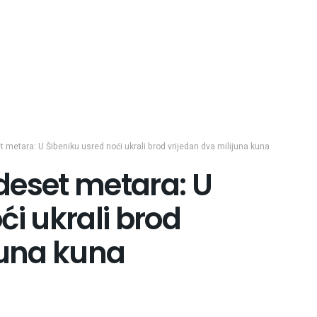
 metara: U Šibeniku usred noći ukrali brod vrijedan dva milijuna kuna
deset metara: U
ći ukrali brod
juna kuna