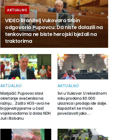
AKTUALNO
VIDEO Branitelj Vukovara Srbin
odgovorio Pupovcu: Da niste dolazili na
tenkovima ne biste herojski bježali na
traktorima
AKTUALNO
AKTUALNO
Marijačić: Pupovac slavi
Svi u Vukovar: U rekordnom
okretanje svećenika na
roku prodano 80.000
ražnju… Zašto HOS-ovci ne
ulaznica i prodaja ide dalje.
bi pjevali pjesme u čast
Kapacitet se može
vojskovođama iz doba NDH
povećavati jako….
Juri i Bobanu