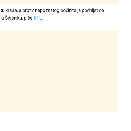
stu krađe, a protiv nepoznatog počinitelja podnijet će
u Šibeniku, piše
RTL
.