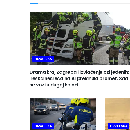
HRVATSKA
Drama kraj Zagreba i izvlačenje ozlijeđenih:
Teška nesreća na A1 prekinula promet. Sad
se vozi u dugoj koloni
HRVATSKA
HRVATSKA