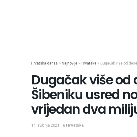
Hrvatska danas
>
Najnovije
>
Hrvatska
>
Dugačak više od deset
Dugačak više od 
Šibeniku usred no
vrijedan dva mili
14. svibnja 2021.
u
Hrvatska