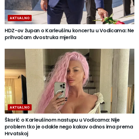
AKTUALNO
HDZ-ov župan o Karleušinu koncertu u Vodicama: Ne
prihvaćam dvostruka mjerila
AKTUALNO
Škorić o Karleušinom nastupu u Vodicama: Nije
problem tko je odakle nego kakav odnos ima prema
Hrvatskoj