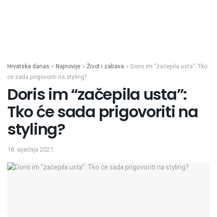
Hrvatska danas
>
Najnovije
>
Život i zabava
>
Doris im “začepila usta”: Tko
će sada prigovoriti na styling?
Doris im “začepila usta”:
Tko će sada prigovoriti na
styling?
18. siječnja 2021.