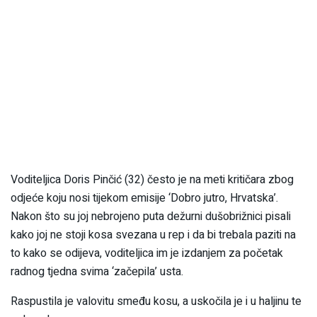
Voditeljica Doris Pinčić (32) često je na meti kritičara zbog
odjeće koju nosi tijekom emisije ‘Dobro jutro, Hrvatska’.
Nakon što su joj nebrojeno puta dežurni dušobrižnici pisali
kako joj ne stoji kosa svezana u rep i da bi trebala paziti na
to kako se odijeva, voditeljica im je izdanjem za početak
radnog tjedna svima ‘začepila’ usta.
Raspustila je valovitu smeđu kosu, a uskočila je i u haljinu te