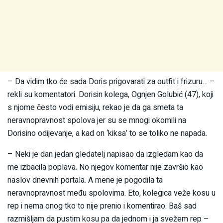
– Da vidim tko će sada Doris prigovarati za outfit i frizuru… –
rekli su komentatori. Dorisin kolega, Ognjen Golubić (47), koji
s njome često vodi emisiju, rekao je da ga smeta ta
neravnopravnost spolova jer su se mnogi okomili na
Dorisino odijevanje, a kad on ‘kiksa’ to se toliko ne napada.
– Neki je dan jedan gledatelj napisao da izgledam kao da
me izbacila poplava. No njegov komentar nije završio kao
naslov dnevnih portala. A mene je pogodila ta
neravnopravnost među spolovima. Eto, kolegica veže kosu u
rep i nema onog tko to nije prenio i komentirao. Baš sad
razmišljam da pustim kosu pa da jednom i ja svežem rep –