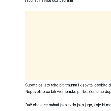
računati na kišu duž Jadrana.
Subota će isto tako biti tmurna i kišovita, osobito
Nepovoljne će biti vremenske prilike, čemu će dopri
Duž obale će puhati jako i vrlo jako jugo, koje b