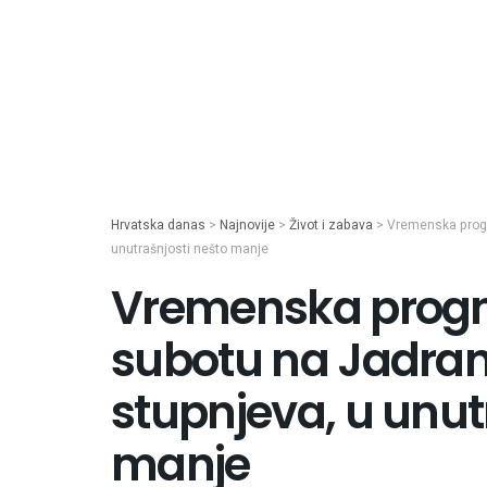
Hrvatska danas
>
Najnovije
>
Život i zabava
>
Vremenska progn
unutrašnjosti nešto manje
Vremenska prognoz
subotu na Jadran
stupnjeva, u unut
manje