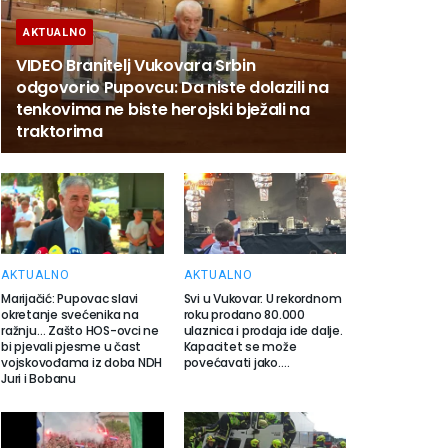
AKTUALNO
VIDEO Branitelj Vukovara Srbin
odgovorio Pupovcu: Da niste dolazili na
tenkovima ne biste herojski bježali na
traktorima
AKTUALNO
AKTUALNO
Marijačić: Pupovac slavi
Svi u Vukovar: U rekordnom
okretanje svećenika na
roku prodano 80.000
ražnju… Zašto HOS-ovci ne
ulaznica i prodaja ide dalje.
bi pjevali pjesme u čast
Kapacitet se može
vojskovođama iz doba NDH
povećavati jako….
Juri i Bobanu