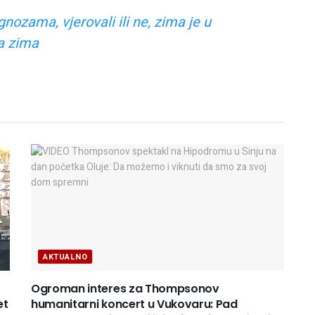
zama, vjerovali ili ne, zima je u
ka zima
AKTUALNO
Ogroman interes za Thompsonov
et
humanitarni koncert u Vukovaru: Pad