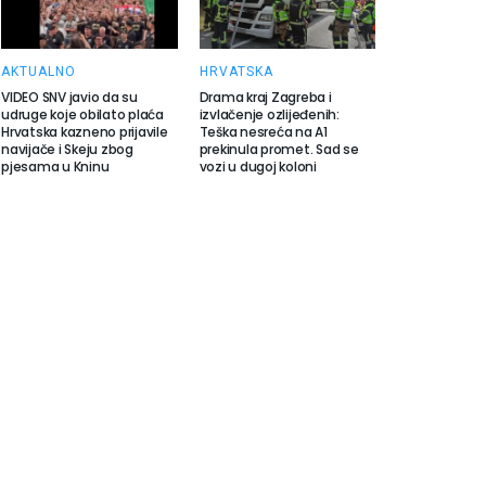
AKTUALNO
HRVATSKA
VIDEO SNV javio da su
Drama kraj Zagreba i
udruge koje obilato plaća
izvlačenje ozlijeđenih:
Hrvatska kazneno prijavile
Teška nesreća na A1
navijače i Skeju zbog
prekinula promet. Sad se
pjesama u Kninu
vozi u dugoj koloni