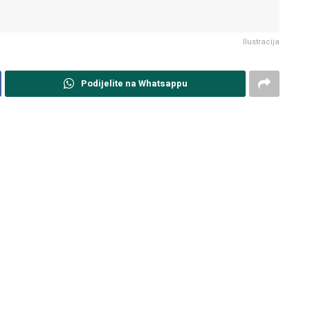
Ilustracija
Podijelite na Whatsappu