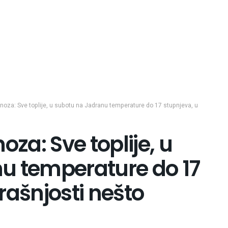
oza: Sve toplije, u subotu na Jadranu temperature do 17 stupnjeva, u
a: Sve toplije, u
u temperature do 17
rašnjosti nešto