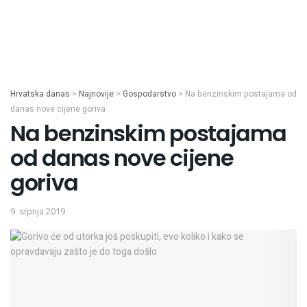
Hrvatska danas
>
Najnovije
>
Gospodarstvo
>
Na benzinskim postajama od
danas nove cijene goriva
Na benzinskim postajama
od danas nove cijene
goriva
9. srpnja 2019.