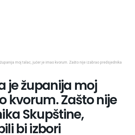
 županija moj talac, jučer je imao kvorum. Zašto nije izabrao predsjednika
a je županija moj
ao kvorum. Zašto nije
ika Skupštine,
li bi izbori