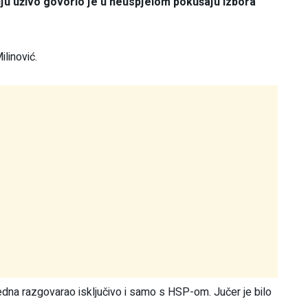
iju uživo govorio je u neuspjelom pokušaju izbora
linović.
jedna razgovarao isključivo i samo s HSP-om. Jučer je bilo