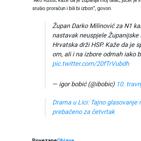
“Ako Kustić kaže da je županija moj talac, jučer je
srušio proračun i bili bi izbori”, govori.
Župan Darko Milinović za N1 kaž
nastavak neuspjele Županijske s
Hrvatska drži HSP. Kaže da je 
om, ali i na izbore odmah iako 
pic.twitter.com/20fTrVubdh
— igor bobić (@ibobic)
10. travn
Drama u Lici: Tajno glasovanje n
prebačeno za četvrtak
Povezane
Objave