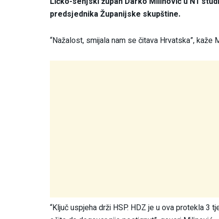
Ličko-senjski župan Darko Milinović u N1 stud
predsjednika Županijske skupštine.
“Nažalost, smijala nam se čitava Hrvatska”, kaže Mi
“Ključ uspjeha drži HSP. HDZ je u ova protekla 3 t