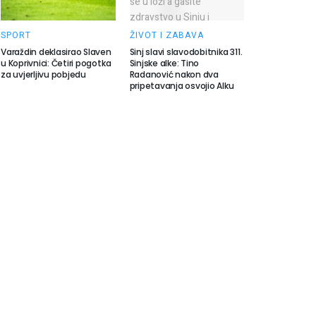
SPORT
ŽIVOT I ZABAVA
Varaždin deklasirao Slaven
Sinj slavi slavodobitnika 311.
u Koprivnici: Četiri pogotka
Sinjske alke: Tino
za uvjerljivu pobjedu
Radanović nakon dva
pripetavanja osvojio Alku