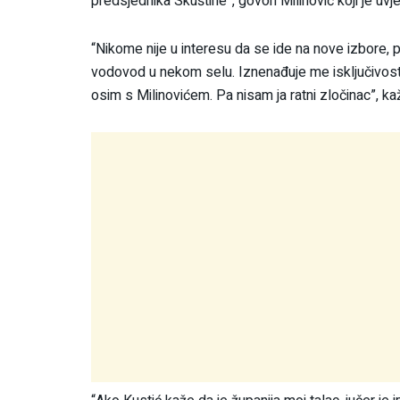
predsjednika Skuštine”, govori Milinović koji je uv
“Nikome nije u interesu da se ide na nove izbore, po
vodovod u nekom selu. Iznenađuje me isključivos
osim s Milinovićem. Pa nisam ja ratni zločinac”, ka