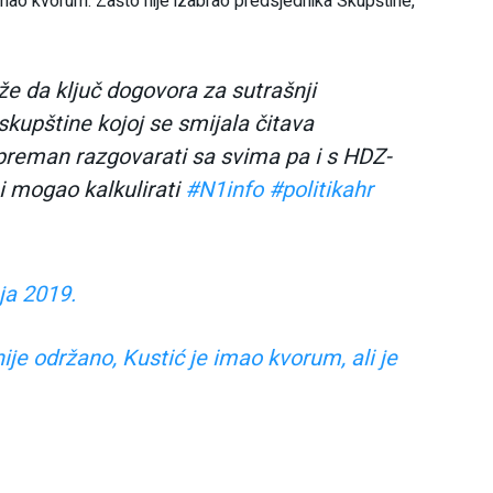
 imao kvorum. Zašto nije izabrao predsjednika Skupštine,
e da ključ dogovora za sutrašnji
kupštine kojoj se smijala čitava
spreman razgovarati sa svima pa i s HDZ-
bi mogao kalkulirati
#N1info
#politikahr
ja 2019.
ije održano, Kustić je imao kvorum, ali je