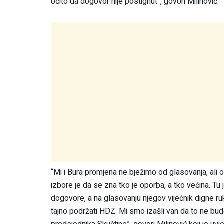
očito da dogovor nije postignut”, govori Milinović.
“Mi i Bura promjena ne bježimo od glasovanja, ali 
izbore je da se zna tko je oporba, a tko većina. T
dogovore, a na glasovanju njegov vijećnik digne ru
tajno podržati HDZ. Mi smo izašli van da to ne bude