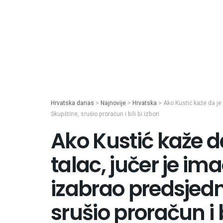
Hrvatska danas
>
Najnovije
>
Hrvatska
>
Ako Kustić kaže da je
Skupštine, srušio proračun i bili bi izbori
Ako Kustić kaže d
talac, jučer je im
izabrao predsjedn
srušio proračun i bi