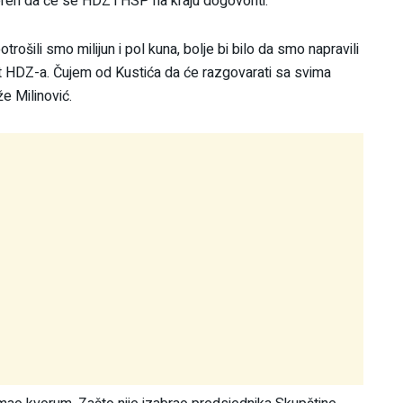
jeren da će se HDZ i HSP na kraju dogovoriti.
trošili smo milijun i pol kuna, bolje bi bilo da smo napravili
t HDZ-a. Čujem od Kustića da će razgovarati sa svima
že Milinović.