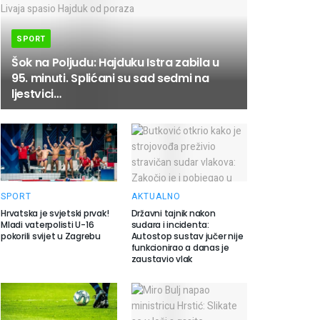
SPORT
Šok na Poljudu: Hajduku Istra zabila u
95. minuti. Splićani su sad sedmi na
ljestvici…
SPORT
AKTUALNO
Hrvatska je svjetski prvak!
Državni tajnik nakon
Mladi vaterpolisti U-16
sudara i incidenta:
pokorili svijet u Zagrebu
Autostop sustav jučer nije
funkcionirao a danas je
zaustavio vlak