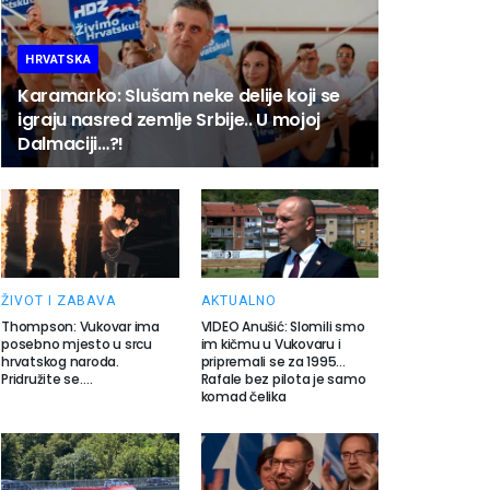
HRVATSKA
Karamarko: Slušam neke delije koji se
igraju nasred zemlje Srbije.. U mojoj
Dalmaciji…?!
ŽIVOT I ZABAVA
AKTUALNO
Thompson: Vukovar ima
VIDEO Anušić: Slomili smo
posebno mjesto u srcu
im kičmu u Vukovaru i
hrvatskog naroda.
pripremali se za 1995…
Pridružite se….
Rafale bez pilota je samo
komad čelika