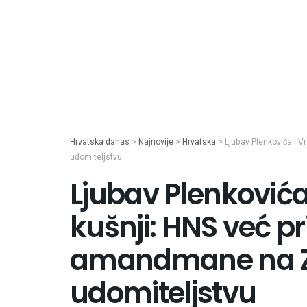
Hrvatska danas
>
Najnovije
>
Hrvatska
>
Ljubav Plenkovića i 
udomiteljstvu
Ljubav Plenkovića
kušnji: HNS već p
amandmane na Z
udomiteljstvu