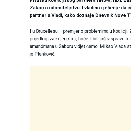
Pritisku koalicijskog partnera HNS-a, HDZ za
Zakon o udomiteljstvu. I vladino rješenje da is
partner u Vladi, kako doznaje Dnevnik Nove 
I u Bruxellesu – premijer o problemima u koaliciji. 
prijedlog iza kojeg stoji, hoće li biti još rasprav
amandmana u Saboru vidjet ćemo. Mi kao Vlada stoj
je Plenković.