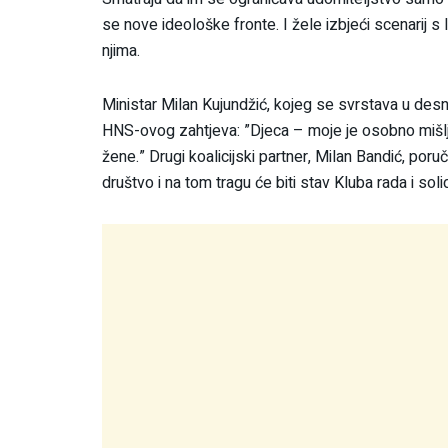
se nove ideološke fronte. I žele izbjeći scenarij 
njima.
Ministar Milan Kujundžić, kojeg se svrstava u desn
HNS-ovog zahtjeva: ”Djeca – moje je osobno mišlje
žene.” Drugi koalicijski partner, Milan Bandić, poru
društvo i na tom tragu će biti stav Kluba rada i soli