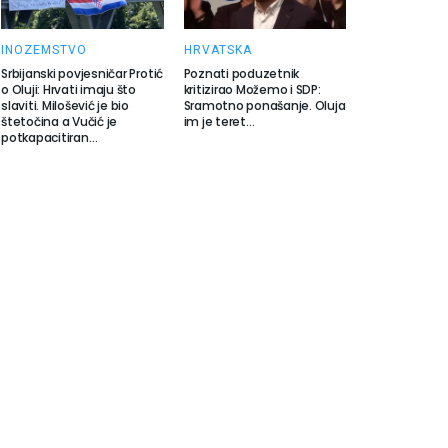
INOZEMSTVO
HRVATSKA
Srbijanski povjesničar Protić
Poznati poduzetnik
o Oluji: Hrvati imaju što
kritizirao Možemo i SDP:
slaviti. Milošević je bio
Sramotno ponašanje. Oluja
štetočina a Vučić je
im je teret…
potkapacitiran…