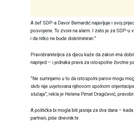
A šef SDP-a Davor Bernardić najavljuje i svoj prij
posvojene. To zvoni na alarm. I zato je za SDP-u 
i da nitko ne bude diskriminiran.”
Pravobraniteljica za djecu kaže da zakon ima dobrih s
naprijed – i jednaka prava za istospolne životne pa
”Ne sumnjamo u to da istospolni parovi mogu mogu 
skrb nije uvjetovana njihovom spolnom orijentacij
slučaja”, rekla je Helena Pirnat Dragičević, pravobra
A politička bi mogla biti jasnija za dva dana – kada
partneri, piše dnevnik.hr.