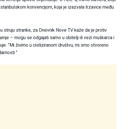
s Istanbulskom konvencijom, koja je izazvala trzavice među
u struju stranke, za Dnevnik Nove TV kaže da je protiv
nje – mogu se odgajati samo u obitelji ili vezi muškarca i
čuje: ”Mi živimo u civiliziranom društvu, mi smo otvoreno
darnosti.”