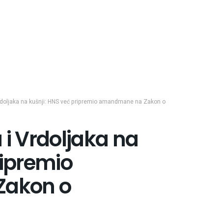
Vrdoljaka na kušnji: HNS već pripremio amandmane na Zakon o
 i Vrdoljaka na
ripremio
akon o