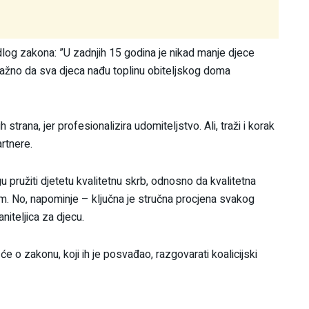
edlog zakona: ”U zadnjih 15 godina je nikad manje djece
važno da sva djeca nađu toplinu obiteljskog doma
trana, jer profesionalizira udomiteljstvo. Ali, traži i korak
rtnere.
pružiti djetetu kvalitetnu skrb, odnosno da kvalitetna
om. No, napominje – ključna je stručna procjena svakog
niteljica za djecu.
 će o zakonu, koji ih je posvađao, razgovarati koalicijski