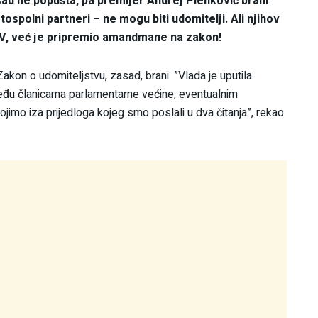
sad ne popušta, pa premijer Andrej Plenković brani
tospolni partneri – ne mogu biti udomitelji. Ali njihov
TV, već je pripremio amandmane na zakon!
Zakon o udomiteljstvu, zasad, brani. ”Vlada je uputila
e među članicama parlamentarne većine, eventualnim
imo iza prijedloga kojeg smo poslali u dva čitanja”, rekao