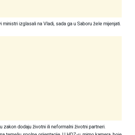
inistri izglasali na Vladi, sada ga u Saboru žele mijenjati.
zakon dodaju životni ili neformalni životni partneri.
na temelju spolne orijentacije. U HDZ-u, mimo kamera, boje